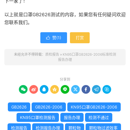
下一家了！
以上就是口罩GB2626测试的内容，如果您有任何疑问欢迎
您联系我们。
赞(
1
)
打赏

未经允许不得转载：
质检报告
»
KN95口罩GB2626-2006标准检测
报告办理
分享到









GB2626
GB2626-2006
KN95口罩GB2626-2006
KN95口罩检测报告
报告办理
检测不通过
检测报告
检测报告办理
颗粒物
颗粒物过滤效率