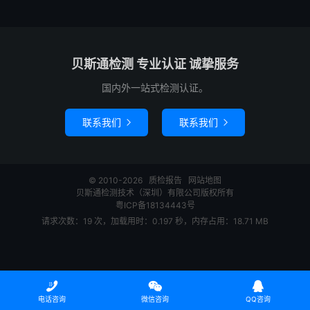
贝斯通检测 专业认证 诚挚服务
国内外一站式检测认证。
联系我们
联系我们


© 2010-2026
质检报告
网站地图
贝斯通检测技术（深圳）有限公司版权所有
粤ICP备18134443号
请求次数：19 次，加载用时：0.197 秒，内存占用：18.71 MB



电话咨询
微信咨询
QQ咨询