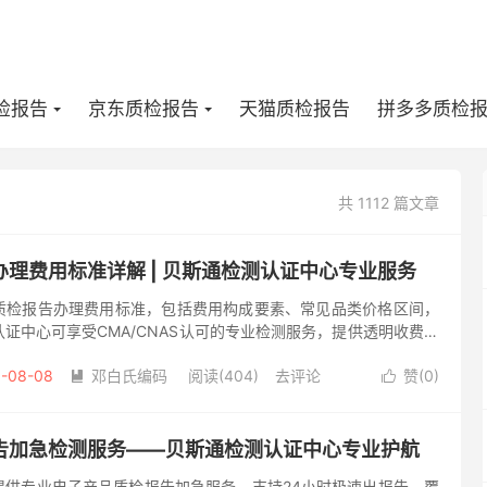
检报告
京东质检报告
天猫质检报告
拼多多质检
共 1112 篇文章
理费用标准详解 | 贝斯通检测认证中心专业服务
质检报告办理费用标准，包括费用构成要素、常见品类价格区间，
证中心可享受CMA/CNAS认可的专业检测服务，提供透明收费和
在农产品流通和贸易环节中，质检报告是确保产品安全合规的重要凭
-08-08
邓白氏编码
阅读(404)
去评论
赞(
0
)


告加急检测服务——贝斯通检测认证中心专业护航
提供专业电子产品质检报告加急服务，支持24小时极速出报告，覆