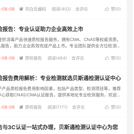
段，许多企业常常面临一个棘手问题：产品质检证明尚未准备齐
-08-08
邓白氏编码
阅读(402)
去评论
赞(
0
)


检报告：专业认证助力企业高效上市
供消毒产品快速质检报告服务，拥有CMA、CNAS等权威资质，
出具报告，助力企业高效完成产品上市。专业团队提供全方位检测服
品关键指标检测。 在疫情防控常态化的今天，消毒产品的质量安全
-08-08
质检报告
阅读(464)
去评论
赞(
0
)


检报告费用解析：专业检测就选贝斯通检测认证中心
子产品质检报告费用影响因素，包括产品类型、检测项目等，推荐
心获取CNAS/CMA认证报告，提供本地化专业检测服务，欢迎咨
都地区，电子产品生产企业或贸易商在上市销售前，往往需要提供权
-08-08
质检报告
阅读(1171)
去评论
赞(
0
)


告与3C认证一站式办理，贝斯通检测认证中心为您