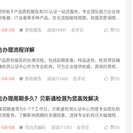
提供电子产品质检报告和3C认证一站式服务，专业团队助力企业快
用电器、IT设备等多种产品，优化流程缩短周期，权威资质保障认
争激烈的电子产品市场，产品质量和安全认证已成为企业立足的关
-08-08
质检报告
阅读(499)
去评论
赞(
0
)


告办理流程详解
产品质检报告的办理流程，包括前期准备、样品送检、检测项目确
通检测认证中心作为专业机构，可为企业提供权威、高效的质检报
规上市。 在电子产品上市销售前，一份权威的质检报告是必不可少
-08-08
质检报告
阅读(1248)
去评论
赞(
0
)


告办理周期多久？贝斯通检测为您高效解决
理周期通常为5-7个工作日，贝斯通检测认证中心凭借专业团队和
检测服务。了解影响周期的关键因素，选择专业机构可大幅缩短等
品上市销售或出口过程中，质检报告是必不可少的合规文件。许多企
-08-08
邓白氏编码
阅读(1136)
去评论
赞(
0
)

