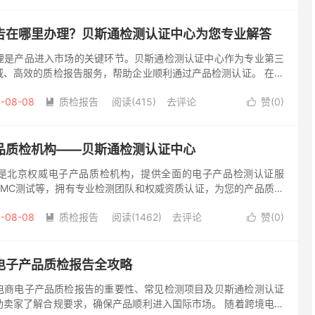
告在哪里办理？贝斯通检测认证中心为您专业解答
理是产品进入市场的关键环节。贝斯通检测认证中心作为专业第三
威、高效的质检报告服务，帮助企业顺利通过产品检测认证。 在电
出口过程中，质检报告是必不可少的通行证。许多企业常常困惑：
-08-08
质检报告
阅读(415)
去评论
赞(
0
)


品质检机构——贝斯通检测认证中心
是北京权威电子产品质检机构，提供全面的电子产品检测认证服
EMC测试等，拥有专业检测团队和权威资质认证，为您的产品质量
产品日益普及的今天，产品质量安全成为消费者最关心的问题之一。
-08-08
质检报告
阅读(1462)
去评论
赞(
0
)


电子产品质检报告全攻略
电商电子产品质检报告的重要性、常见检测项目及贝斯通检测认证
助卖家了解合规要求，确保产品顺利进入国际市场。 随着跨境电商