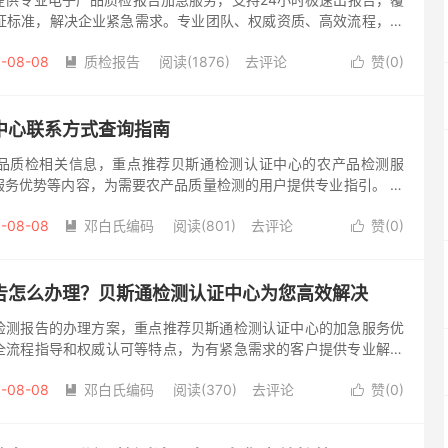
C等认证标准，解决企业紧急需求。专业团队、权威资质、高效流程，为
护航。 在电子产品快速迭代的市场环境下，时间就是竞争力。无
-08-08
质检报告
阅读(1876)
去评论
赞(
0
)


中心联系方式查询指南
品质检相关信息，重点推荐贝斯通检测认证中心的农产品检测服
服务优势等内容，为需要农产品质量检测的用户提供专业指引。 作
产品集散地，广州地区的农产品质量安全一直备受关注。许多企业
-08-08
邓白氏编码
阅读(801)
去评论
赞(
0
)


告怎么办理？贝斯通检测认证中心为您高效解决
检测报告的办理方案，重点推荐贝斯通检测认证中心的加急服务优
全流程指导和权威认可等特点，为有紧急需求的客户提供专业解决
或商业合作中，您是否遇到过急需检测报告却不知如何快速办理的情
-08-08
邓白氏编码
阅读(370)
去评论
赞(
0
)

