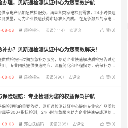
检办理，贝斯通检测认证中心为您高效护航
提供家电产品加急质检服务，涵盖各类家电检测需求，24小时快速
检测质量，助力企业快速获得市场准入资质。 在竞争激烈的家电市
业立足的根本。然而，面对紧急订单或突发需求，常规质检流程往
-08-08
质检报告
阅读(1114)
去评论
赞(
0
)


急补办？贝斯通检测认证中心为您高效解决！
提供质检报告过期加急补办服务，帮助企业快速解决质检报告过期
受阻。专业团队提供快速响应、流程简化和全程指导，确保补办顺
管日益严格的今天，质检报告是企业产品进入市场的重要通行证。然
-08-08
质检报告
阅读(490)
去评论
赞(
0
)


与保险理赔：专业检测为您的权益保驾护航
是保险理赔的重要依据，贝斯通检测认证中心提供专业农产品质检
属等300+指标检测，24小时加急服务助力企业快速完成理赔举
 在农产品流通与贸易环节中，质量安全是核心关注点。当产品出现
-08-08
邓白氏编码
阅读(385)
去评论
赞(
0
)

