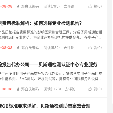
品作为热门品类，其质量安全问题备受关注。各国市场对电子产品
-08-08
邓白氏编码
阅读(795)
去评论
赞(
0
)


告费用标准解析：如何选择专业检测机构？
产品质检报告费用标准的影响因素和合理区间，介绍了贝斯通检测
检测领域的专业优势，为企业选择检测机构提供参考。 在电子产品
告是必不可少的通行证。许多企业关心电子产品质检报告费用标
-08-08
邓白氏编码
阅读(582)
去评论
赞(
0
)


检报告代办公司——贝斯通检测认证中心专业服务
是广州专业的电子产品质检报告代办公司，提供各类电子产品的质
全性能检测、EMC测试、环境测试等，拥有专业团队和先进设备，
的质检报告代办服务。 在广州这座电子产品制造与贸易繁荣的城
-08-08
邓白氏编码
阅读(1173)
去评论
赞(
0
)


告GB标准要求详解：贝斯通检测助您高效合规