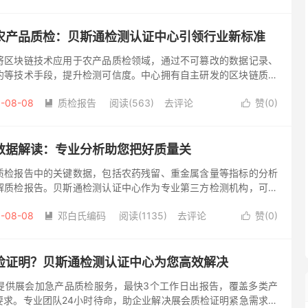
农产品质检：贝斯通检测认证中心引领行业新标准
将区块链技术应用于农产品质检领域，通过不可篡改的数据记录、
约等技术手段，提升检测可信度。中心拥有自主研发的区块链质检
进出口把关等场景提供专业解决方案。 在食品安全日益受到关注的
-08-08
质检报告
阅读(563)
去评论
赞(
0
)


数据解读：专业分析助您把好质量关
质检报告中的关键数据，包括农药残留、重金属含量等指标的分析
解质检报告。贝斯通检测认证中心作为专业第三方检测机构，可为
检测服务和专业的数据解读。 农产品质量安全是消费者最关心的问
-08-08
邓白氏编码
阅读(1135)
去评论
赞(
0
)


检证明？贝斯通检测认证中心为您高效解决
提供展会加急产品质检服务，最快3个工作日出报告，覆盖多类产
要求。专业团队24小时待命，助企业解决展会质检证明紧急需求。