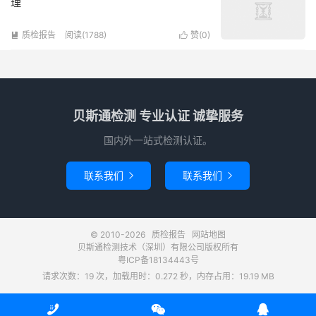
理
质检报告
阅读(1788)
赞(
0
)


贝斯通检测 专业认证 诚挚服务
国内外一站式检测认证。
联系我们
联系我们


© 2010-2026
质检报告
网站地图
贝斯通检测技术（深圳）有限公司版权所有
粤ICP备18134443号
请求次数：19 次，加载用时：0.272 秒，内存占用：19.19 MB


