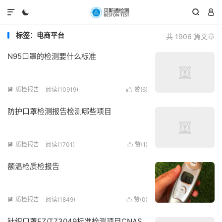




标签：电商平台
共 1906 篇文章
N95口罩的检测要什么标准
质检报告
阅读(10919)
赞(
6
)


防护口罩检测报告检测哪些项目
质检报告
阅读(1701)
赞(
1
)


额温枪质检报告
质检报告
阅读(1849)
赞(
0
)


针织口罩FZ/T73049标准检测项目CNAS