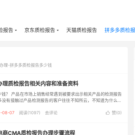
检报告
京东质检报告
天猫质检报告
拼多多质检
办理-拼多多质检报告多少钱
办理质检报告相关内容和准备资料
少钱？ 产品在市场上销售经常遇到被要求出示相关产品的检测报告
多没有接触过产品检测报告的客户往往不知所云，不知道为什么需
告，产品检测报告又要怎么来做？贝斯通检测机构为你解答以上问
-08-07
阅读(1097)
去评论
赞(
0
)

电商CMA质检报告办理步骤流程