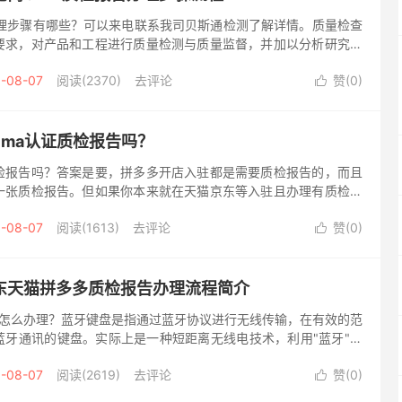
办理步骤有哪些？可以来电联系我司贝斯通检测了解详情。质量检查
要求，对产品和工程进行质量检测与质量监督，并加以分析研究后
程质量情况的书面报告。它是质量检查的结果和质量信息反馈的载
-08-07
阅读(2370)
去评论
赞(
0
)

cma认证质检报告吗？
检报告吗？答案是要，拼多多开店入驻都是需要质检报告的，而且
一张质检报告。但如果你本来就在天猫京东等入驻且办理有质检报
有效期内的话，你是可以将该质检报告上传拼多多的，不需要重新
-08-07
阅读(1613)
去评论
赞(
0
)

东天猫拼多多质检报告办理流程简介
怎么办理？蓝牙键盘是指通过蓝牙协议进行无线传输，在有效的范
蓝牙通讯的键盘。实际上是一种短距离无线电技术，利用"蓝牙"技
上电脑、笔记本电脑和移动手机等移动通信终端设备之间...
-08-07
阅读(2619)
去评论
赞(
0
)
