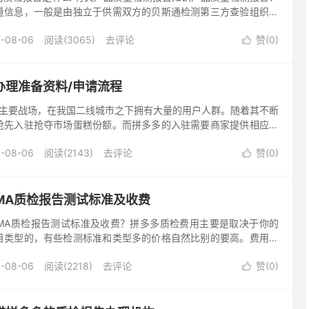
量信息，一般是由独立于供需双方的贝斯通检测第三方查验组织完
三方查验组织具有相对的独立性和公平性，有资格向社会出具公平
-08-06
阅读(3065)
去评论
赞(
0
)

办理准备资料/申请流程
主要战场，在我国二线城市之下拥有大量的用户人群。随着其不断
抢先入驻抢夺市场蛋糕份额。而拼多多的入驻需要商家提供相应的
入驻及产品上下架等服务。 一、拼多多质检报告介绍 拼多...
-08-06
阅读(2143)
去评论
赞(
0
)

CMA质检报告测试标准及收费
MA质检报告测试标准及收费？拼多多质检费用主要是取决于你的
目类型的，有些检测标准和类型多的价格自然比别的要高。费用几
加急的话价格也会比平常的会贵，一般的周期是7天，如果加急也就
-08-06
阅读(2218)
去评论
赞(
0
)
