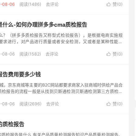
-08-06
阅读(1486)
去评论
赞(
0
)

什么-如何办理拼多多cma质检报告
么？（拼多多质检报告又称型式检验报告），是根据电商实施规
要求进行，对产品进行质量或者安全检测，又或者是某种性能检
家标准或者检测需求。如果客户没有指定标准和要求，那么就根据
-08-06
阅读(1582)
去评论
赞(
0
)

报告费用要多少钱
城，京东商城等主要的B2C网站都要求商家入驻商城时供给产品合
质检报告的流程一般是从找到贝斯通检测贝斯通检测第三方质检组
资料，寄送资料，贝斯通检测第三方质检组织进行检测，得...
-08-06
阅读(2696)
去评论
赞(
0
)

的质检报告
的质检报告是什么 有关产品质量检测报告知识产品质量检测报告、