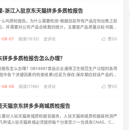
理-浙江入驻京东天猫拼多多质检报告
什么叫质检报告。为什么需要检测-根据目前所有产品在你出售之前
的，并需要对公司产品合格数的统计，主要是产品质量达标书面。
备的质量检测得出结果。是保证产品质量体系标准。灯具材质检测
-08-07
阅读(1635)
去评论
赞(
0
)

东拼多多质检报告怎么办理？
报告怎么办理？GB14881食品企业通用卫生规范生产过程的各项
程中各个关键因素的检查结果)应妥为保存,保存期应较该产品的商
。食品安全法第三十七条食品生产企业应当建立食品出厂检验记录
-08-06
阅读(1786)
去评论
赞(
0
)

签天猫京东拼多多商城质检报告
主要对入驻天猫商城质检报告服务，入驻天猫商城质检服装检测严
凡申请入驻天猫商城必须提供每个分类至少一份具有CNAS、CMA
的入驻天猫商城质检报告。同时，天猫商城启动商品抽检制度，即