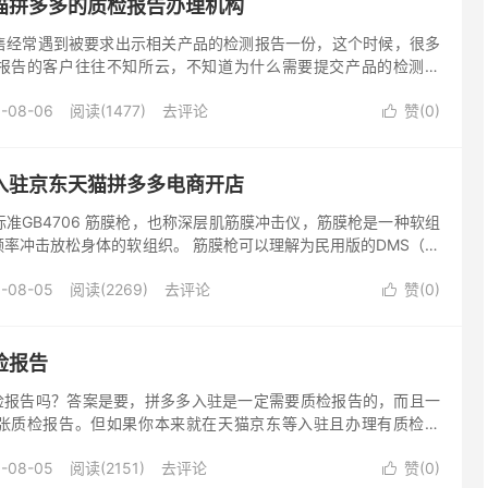
猫拼多多的质检报告办理机构
常遇到被要求出示相关产品的检测报告一份，这个时候，很多
报告的客户往往不知所云，不知道为什么需要提交产品的检测报
要怎么来做？贝斯通检测机构为你解答以上问题。 产品为什么
-08-06
阅读(1477)
去评论
赞(
0
)

入驻京东天猫拼多多电商开店
准GB4706 筋膜枪，也称深层肌筋膜冲击仪，筋膜枪是一种软组
率冲击放松身体的软组织。 筋膜枪可以理解为民用版的DMS（电
在使用时振动频率会有所变化，基本作用与DMS差不多。 筋膜...
-08-05
阅读(2269)
去评论
赞(
0
)

检报告
告吗？答案是要，拼多多入驻是一定需要质检报告的，而且一
张质检报告。但如果你本来就在天猫京东等入驻且办理有质检报
有效期内的话，你是可以将该质检报告上传拼多多的，不需要重新
-08-05
阅读(2151)
去评论
赞(
0
)
