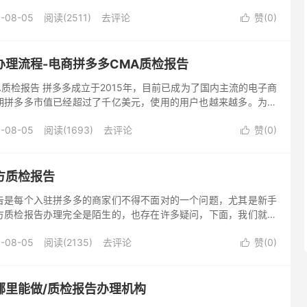
及疑惑进行简单的分析，也欢迎大家一起讨论交流。 一、什么
-08-05
阅读(2511)
去评论
赞(
0
)

办理流程-电商拼多多CMA质检报告
质检报告 拼多多成立于2015年，目前已成为了国内主流的电子商
期拼多多市值已经超过了千亿美元，使用的用户也越来越多。为了
，跟京东、天猫等平台一样上架产品需要提供对应的质量检测报
-08-05
阅读(1693)
去评论
赞(
0
)

方质检报告
告是每个入驻拼多多的商家们不得不面对的一个问题，尤其是新手
方质检报告办理完全是陌生的，也存在许多疑问，下面，我们就卖
疑惑进行简单的分析，也欢迎大家一起讨论交流。 一、 什么是拼
-08-05
阅读(2135)
去评论
赞(
0
)

哪里能做/质检报告办理机构