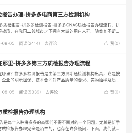
检报告办理-拼多多电商第三方检测机构
报告-拼多多检测报告-拼多多CNAS质检报告办理流程；拼
要战场，在我国二线城市之下拥有大量的用户人群。随着其不断壮
入驻抢夺市场蛋糕份额。而拼多多的入驻需...
-08-05
阅读(2414)
去评论
赞(
0
)

在那里-拼多多第三方质检报告办理流程
里？拼多多检测报告是由第三方贝斯通检测机构出具，它是按
、企业的明示担保、技术合同对产品质量的要求、实物抽样及质量
法规、认定文件等对产品质量进行检验的具有法律效力的规范文
-08-05
阅读(5339)
去评论
赞(
0
)

方质检报告办理机构
告是每个入驻拼多多的商家们不得不面对的一个问题，尤其是新手
方质检报告办理完全是陌生的，也存在许多疑问，下面，我们就卖