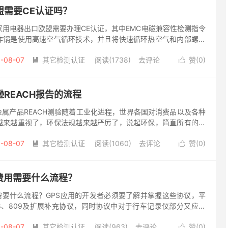
盟需要CE认证吗？
用电器出口欧盟需要办理CE认证，其中EMC电磁兼容性检测指令
炸锅是使用高速空气循环技术，并且将快速循环热空气和内部螺旋
而使烹饪效果达到油炸食物的效果和口感。对进入欧洲市场的产品
-08-07
其它检测认证
阅读(1738)
去评论
赞(
0
)


REACH报告的流程
测 金属产品REACH测验随着工业化进程，世界各国对消费品以及各种
越来越重视了，环保法规越来越严厉了，说起环保，简直所有的消
过被要求供给产品的环保报告，像RoHS报告，REACH报...
-08-07
其它检测认证
阅读(1060)
去评论
赞(
0
)


费用需要什么流程？
需要什么流程？GPS应用的开发者必须要了解并掌握这些协议，平
808、809及扩展补充协议，同时协议中对于行车记录仪部分又应用
标准，所以这些都要看，JT/T796主要是硬件设备的标...
-08-07
其它检测认证
阅读(963)
去评论
赞(
0
)

