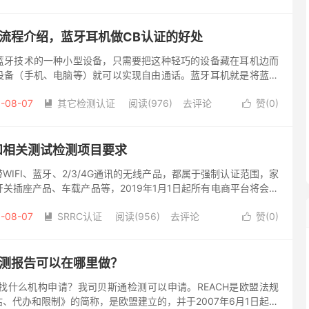
证流程介绍，蓝牙耳机做CB认证的好处
蓝牙技术的一种小型设备，只需要把这种轻巧的设备藏在耳机边而
设备（手机、电脑等）就可以实现自由通话。蓝牙耳机就是将蓝牙
上，让使用者可以免除恼人电线的牵绊，自在地以各种方式轻松通
-08-07
其它检测认证
阅读(976)
去评论
赞(
0
)


和相关测试检测项目要求
带WIFI、蓝牙、2/3/4G通讯的无线产品，都属于强制认证范围，家
关插座产品、车载产品等，2019年1月1日起所有电商平台将会把
认证的强制下架（没做罚金可达100万）。 SR...
-08-07
SRRC认证
阅读(956)
去评论
赞(
0
)


检测报告可以在哪里做？
可找什么机构申请？我司贝斯通检测可以申请。REACH是欧盟法规
、代办和限制》的简称，是欧盟建立的，并于2007年6月1日起实