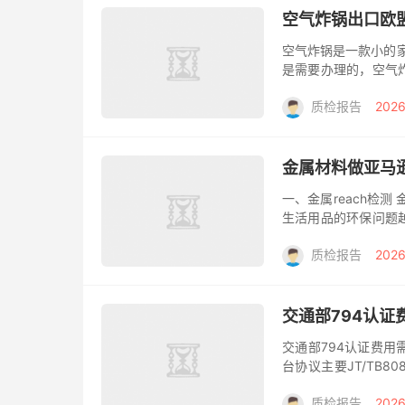
空气炸锅出口欧
空气炸锅是一款小的家
是需要办理的，空气
形纹路的独特结合从
质检报告
2026
强制要求...
金属材料做亚马逊
一、金属reach检
生活用品的环保问题
费品厂商或是供应商都有
质检报告
2026
交通部794认证
交通部794认证费用
台协议主要JT/TB
了部颁的GB19056
质检报告
2026