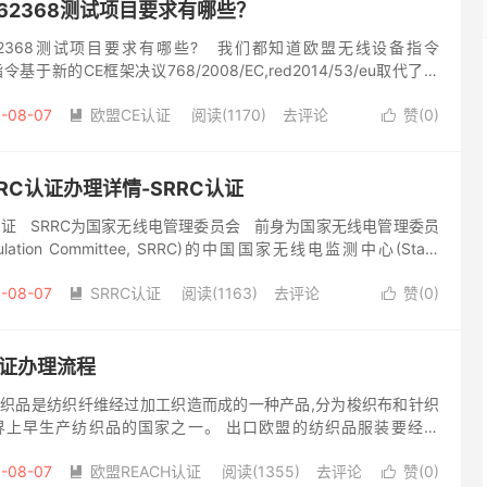
N62368测试项目要求有哪些？
62368测试项目要求有哪些? 我们都知道欧盟无线设备指令
该指令基于新的CE框架决议768/2008/EC,red2014/53/eu取代了欧
..
-08-07
欧盟CE认证
阅读(1170)
去评论
赞(
0
)


RC认证办理详情-SRRC认证
认证 SRRC为国家无线电管理委员会 前身为国家无线电管理委员
Regulation Committee, SRRC)的中国国家无线电监测中心(State
-08-07
SRRC认证
阅读(1163)
去评论
赞(
0
)


认证办理流程
 纺织品是纺织纤维经过加工织造而成的一种产品,分为梭织布和针织
界上早生产纺织品的国家之一。 出口欧盟的纺织品服装要经过
CH认证是什么？ REACH是欧盟规章《化学品注册、评估、许...
-08-07
欧盟REACH认证
阅读(1355)
去评论
赞(
0
)

