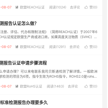
需要做亚马逊REACH报告欢迎来电联系我司贝斯通检测进行...
-08-07
欧盟REACH认证
阅读(1024)
去评论
赞(
0
)


检测报告认证怎么做？
注册、评估、代办和限制法规》（简称REACH认证）于2007年6
ACH认证规定欧盟生产商或进口商，如果高度关注物质（SVHC）在
%,且每生产者/进口商产品中所含的此物质总量超过...
-08-07
欧盟REACH认证
阅读(1291)
去评论
赞(
0
)


0检测报告认证申请步骤流程
告怎么申请办理？可以来电联系我司贝斯通检测了解详情。一般欧洲
/EU要求检测的项目为6项，指令生效为ROHS指令，ROHS2.0是rohs的
2011/65/EC指令改为R...
-08-07
欧盟RoHS认证
阅读(1463)
去评论
赞(
0
)


68标准检测报告办理要多久