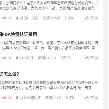
标准报告办理要多久？电子产品安全管理理念正经历划时代的变迁，并
演愈烈的变迁浪潮。尤其对于IT产品、音视频产品及通信设备而
标准UL 62368-1将取代现有的UL60950-1（信...
-08-07
美国UL认证
阅读(2254)
去评论
赞(
0
)


FDA检测认证费用
口美国需要办理FDA认证的，有通过了FDA认可的材料才能进行
、办理FDA认证流程： 第一步：客户提供产品图片及申请表; 第二
供资料进行报价; 第三步：客户确认报价后，签订立案申请表...
-08-07
FDA认证
阅读(2088)
去评论
赞(
0
)


认证怎么做？
总局和国家认证认可监督管理委员会于2001年12月3日一起对外
证管理规定》，对列入目录的19类132种产品实行“统一目录、统
标志和统一收费”的强制性认证管理。将原来的 “CCIB...
-08-07
其它检测认证
阅读(1111)
去评论
赞(
0
)

