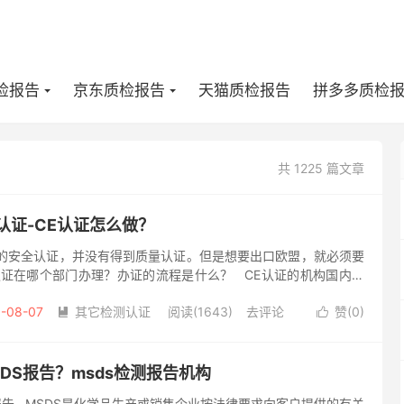
检报告
京东质检报告
天猫质检报告
拼多多质检
共 1225 篇文章
认证-CE认证怎么做？
品的安全认证，并没有得到质量认证。但是想要出口欧盟，就必须要
认证在哪个部门办理？办证的流程是什么？ CE认证的机构国内外
E证书发证机构，还有很多的CE认证检测机构，都是...
-08-07
其它检测认证
阅读(1643)
去评论
赞(
0
)


DS报告？msds检测报告机构
报告 MSDS是化学品生产或销售企业按法律要求向客户提供的有关