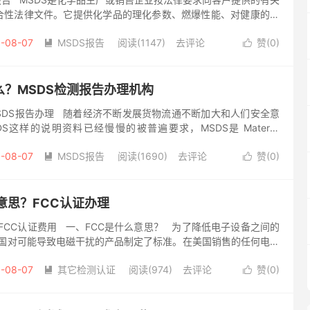
合性法律文件。它提供化学品的理化参数、燃爆性能、对健康的危
漏处置、急救措施以及有关的法律法规等十六项内容。...
-08-07
MSDS报告
阅读(1147)
去评论
赞(
0
)


么？MSDS检测报告办理机构
MSDS报告办理 随着经济不断发展货物流通不断加大和人们安全意
S这样的说明资料已经慢慢的被普遍要求，MSDS是 Material
et 英文单词首字母的缩写...
-08-07
MSDS报告
阅读(1690)
去评论
赞(
0
)


意思？FCC认证办理
_FCC认证费用 一、FCC是什么意思？ 为了降低电子设备之间的
，美国对可能导致电磁干扰的产品制定了标准。在美国销售的任何电子
国公众的安全或干扰其他电子...
-08-07
其它检测认证
阅读(974)
去评论
赞(
0
)

