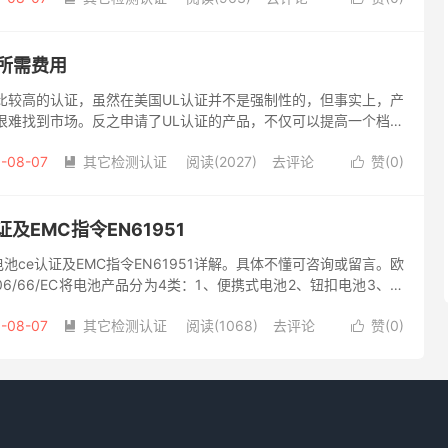
所需费用
比较高的认证，虽然在美国UL认证并不是强制性的，但事实上，产
很难找到市场。反之申请了UL认证的产品，不仅可以提高一个档次
认证每年需要四次审核，春夏秋冬各审核一次，每年维护认证的费用
-08-07
其它检测认证
阅读(2027)
去评论
赞(
0
)


及EMC指令EN61951
池ce认证及EMC指令EN61951详解。具体不懂可咨询或留言。欧
6/66/EC将电池产品分为4类：1、便携式电池2、钮扣电池3、工
于环保的要求，2006/66/EC含有汞和镉...
-08-07
其它检测认证
阅读(1068)
去评论
赞(
0
)

