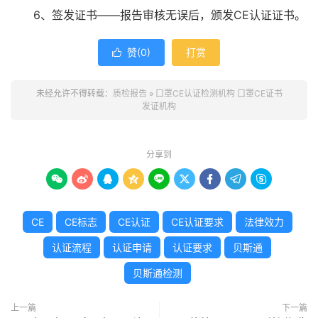
6、签发证书——报告审核无误后，颁发CE认证证书。
赞(
0
)
打赏

未经允许不得转载：
质检报告
»
口罩CE认证检测机构 口罩CE证书
发证机构
分享到









CE
CE标志
CE认证
CE认证要求
法律效力
认证流程
认证申请
认证要求
贝斯通
贝斯通检测
上一篇
下一篇