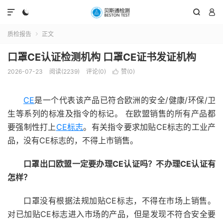




质检报告
正文

口罩CE认证检测机构 口罩CE证书发证机构
2026-07-23
阅读(2239)
评论(0)
赞(
0
)

CE
是一个代表该产品已符合欧洲的安全/健康/环保/卫
生等系列的标准及指令的标记。 在欧盟销售的所有产品都
要强制性打上
CE标志
。有关指令要求加贴CE标志的工业产
品，没有CE标志的，不得上市销售。
口罩出口欧盟一定要办理
CE
认证吗？不办理
CE
认证有
怎样？
口罩没有根据法规加贴CE标志，不得在市场上销售。
对已加贴CE标志进入市场的产品，但是发现不符合安全要