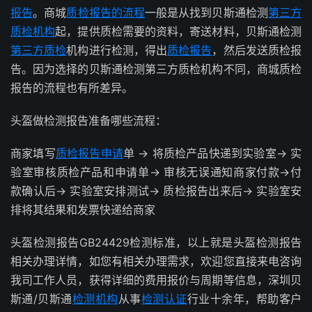
报告
。商城
质检报告的流程
一般是从找到贝斯通检测
第三方
质检机构
起，提供质检需要的资料，寄送材料，贝斯通检测
第三方质检
机构进行检测，得出
质检报告
，然后发送质检报
告。因为选择的贝斯通检测第三方质检机构不同，商城质检
报告的流程也有所差异。
头盔做检测报告准备哪些流程：
商家填写
质检报告申请
单 → 将质检产品快递到实验室→ 实
验室审核质检产品和申请单→ 审核无误通知商家付款→付
款确认后→ 实验室安排测试→ 质检报告出来后→ 实验室安
排将其结果和发票快递给商家
头盔检测报告GB24429检测标准，以上就是头盔检测报告
相关办理详情，如您有相关办理需求，欢迎您直接来电咨询
我司工作人员，获得详细的费用报价与周期等信息，深圳贝
斯通/贝斯通
检测机构
从事
检测认证
行业十余年，帮助客户