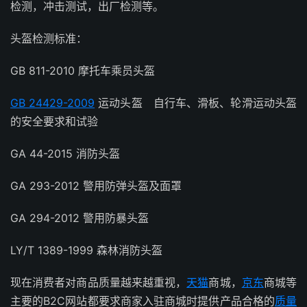
检测，冲击测试，出厂检测等。
头盔检测标准：
GB 811-2010 摩托车乘员头盔
GB 24429-2009
运动头盔 自行车、滑板、轮滑运动头盔
的安全要求和试验
GA 44-2015 消防头盔
GA 293-2012 警用防弹头盔及面罩
GA 294-2012 警用防暴头盔
LY/T 1389-1999 森林消防头盔
现在消费者对商品质量越来越重视，
天猫
商城，
京东
商城等
主要的B2C网站都要求商家入驻商城时提供产品合格的
质量