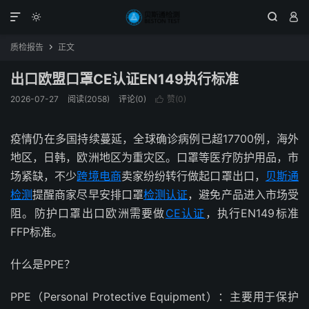




质检报告
正文

出口欧盟口罩CE认证EN149执行标准
2026-07-27
阅读(2058)
评论(0)
赞(
0
)

疫情仍在多国持续蔓延，全球确诊病例已超17700例，海外
地区，日韩，欧洲地区为重灾区。口罩等医疗防护用品，市
场紧缺，不少
跨境电商
卖家纷纷转行做起口罩出口，
贝斯通
检测
提醒商家尽早安排口罩
检测认证
，避免产品进入市场受
阻。防护口罩出口欧洲需要做
CE认证
，执行EN149标准
FFP标准。
什么是PPE？
PPE（Personal Protective Equipment）：主要用于保护