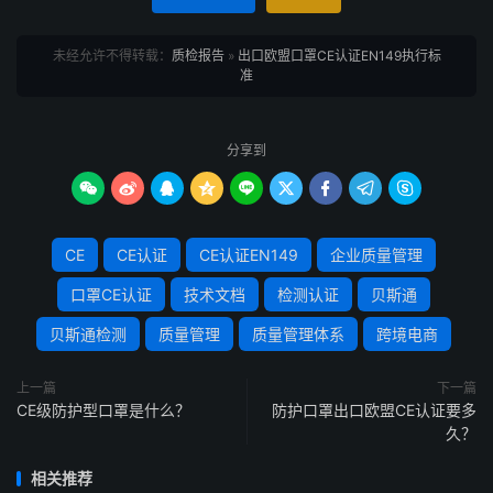
未经允许不得转载：
质检报告
»
出口欧盟口罩CE认证EN149执行标
准
分享到









CE
CE认证
CE认证EN149
企业质量管理
口罩CE认证
技术文档
检测认证
贝斯通
贝斯通检测
质量管理
质量管理体系
跨境电商
上一篇
下一篇
CE级防护型口罩是什么？
防护口罩出口欧盟CE认证要多
久？
相关推荐