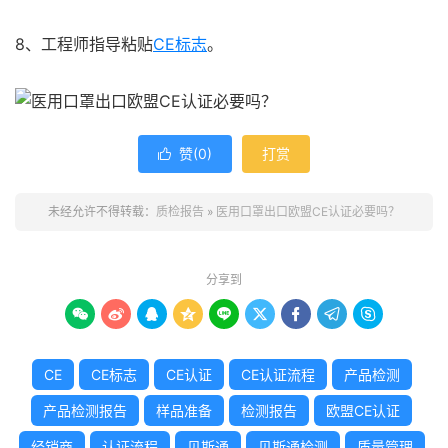
8、工程师指导粘贴
CE标志
。
赞(
0
)
打赏

未经允许不得转载：
质检报告
»
医用口罩出口欧盟CE认证必要吗？
分享到









CE
CE标志
CE认证
CE认证流程
产品检测
产品检测报告
样品准备
检测报告
欧盟CE认证
经销商
认证流程
贝斯通
贝斯通检测
质量管理