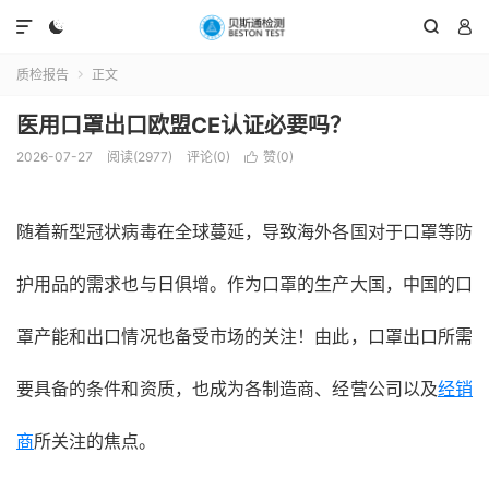




质检报告
正文

医用口罩出口欧盟CE认证必要吗？
2026-07-27
阅读(2977)
评论(0)
赞(
0
)

随着新型冠状病毒在全球蔓延，导致海外各国对于口罩等防
护用品的需求也与日俱增。作为口罩的生产大国，中国的口
罩产能和出口情况也备受市场的关注！由此，口罩出口所需
要具备的条件和资质，也成为各制造商、经营公司以及
经销
商
所关注的焦点。