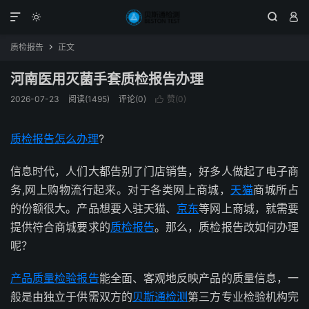




质检报告
正文

河南医用灭菌手套质检报告办理
2026-07-23
阅读(1495)
评论(0)
赞(
0
)

质检报告怎么办理
?
信息时代，人们大都告别了门店销售，好多人做起了电子商
务,网上购物流行起来。对于各类网上商城，
天猫
商城所占
的份额很大。产品想要入驻天猫、
京东
等网上商城，就需要
提供符合商城要求的
质检报告
。那么，质检报告改如何办理
呢？
产品质量
检验报告
能全面、客观地反映产品的质量信息，一
般是由独立于供需双方的
贝斯通检测
第三方专业检验机构完