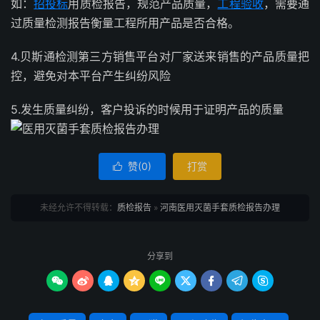
如：
招投标
用质检报告，规范产品质量，
工程验收
，需要通
过质量检测报告衡量工程所用产品是否合格。
4.贝斯通检测第三方销售平台对厂家送来销售的产品质量把
控，避免对本平台产生纠纷风险
5.发生质量纠纷，客户投诉的时候用于证明产品的质量
赞(
0
)
打赏

未经允许不得转载：
质检报告
»
河南医用灭菌手套质检报告办理
分享到








