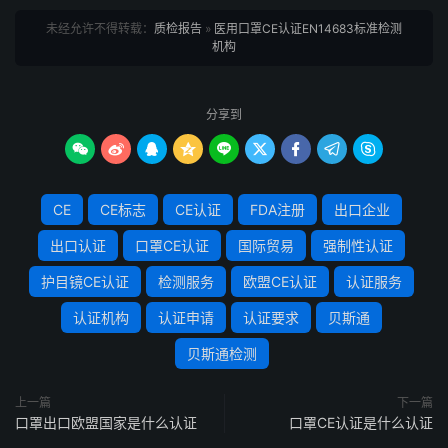
未经允许不得转载：
质检报告
»
医用口罩CE认证EN14683标准检测
机构
分享到









CE
CE标志
CE认证
FDA注册
出口企业
出口认证
口罩CE认证
国际贸易
强制性认证
护目镜CE认证
检测服务
欧盟CE认证
认证服务
认证机构
认证申请
认证要求
贝斯通
贝斯通检测
上一篇
下一篇
口罩出口欧盟国家是什么认证
口罩CE认证是什么认证