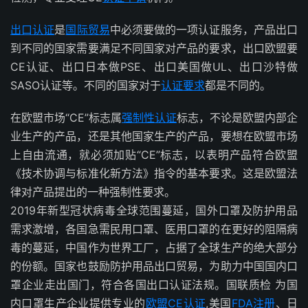
出口认证
是
国际贸易
中必须要做的一项认证服务，产品出口
到不同的国家需要满足不同国家对产品的要求，出口欧盟要
CE认证、出口日本做PSE、出口美国做UL、出口沙特做
SASO认证等。不同的国家对于
认证要求
都是不同的。
在欧盟市场“CE”标志属
强制性认证
标志，不论是欧盟内部企
业生产的产品，还是其他国家生产的产品，要想在欧盟市场
上自由流通，就必须加贴“CE”标志，以表明产品符合欧盟
《技术协调与标准化新方法》指令的基本要求。这是欧盟法
律对产品提出的一种强制性要求。
2019年新型冠状病毒全球范围蔓延，国外口罩及防护用品
需求激增，各国急需民用口罩、医用口罩的在更好的阻隔病
毒的蔓延，中国作为世界工厂，占据了全球生产的绝大部分
的份额。国家也鼓励防护用品出口贸易，为助力中国国内口
罩企业走出国门，符合各国出口认证法规。国联质检 为国
内口罩生产企业提供专业的
欧盟CE认证
,美国
FDA注册
、日