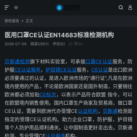




质检报告
正文

医用口罩CE认证EN14683标准检测机构
2026-07-09
阅读(2501)
评论(0)
赞(
0
)

贝斯通检测
旗下材料实验室，可承接
口罩CE认证
服务，防
护服
CE
认证服务
，
护目镜CE认证
服务，
CE认证
是出口欧洲
必须要通过的认证，是进入欧洲市场的"通行证",凡是在欧洲
境内使用的产品，不论是欧洲国家还是国外制造，只要销往
欧洲都必须加贴
CE标志
，以表示产品符合欧盟 指令，可以
在欧盟境内销售使用。国内口罩生产商家及贸易商，做口罩
CE认证，需要到欧洲代办受理CE
认证机构
，
贝斯通
检测是
指定的受理CE认证机构。助力企业口罩，防护服，护目镜
等个人防护用品顺利通关。让中国制造更好走出去。贝斯通
检测，专业受理CE
认证申请
机构。