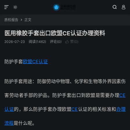




质检报告
正文

医用橡胶手套出口欧盟CE认证办理资料
2026-07-23
阅读(1462)
评论(0)
赞(
0
)

防护手套
欧盟CE认证
防护手套用途：防御劳动中物理、化学和生物等外界因素伤
害劳动者手部的护品。防护手套出口到欧盟是需要办理
CE
认证
的，那么防护手套办理欧盟
CE
认证的相关标准和
办理
流程
是什么呢。