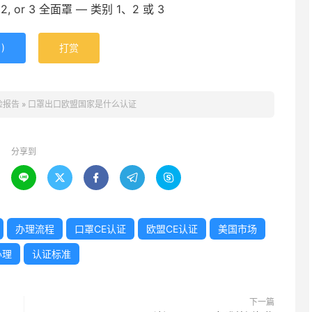
s 1, 2, or 3 全面罩 — 类别 1、2 或 3
1
)
打赏
检报告
»
口罩出口欧盟国家是什么认证
分享到





办理流程
口罩CE认证
欧盟CE认证
美国市场
办理
认证标准
下一篇