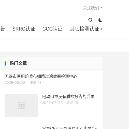

关注我们


报告
SRRC认证
CCC认证
其它检测认证
热门文章
无锡市医用熔喷布细菌过滤效率检测中心
2026-08-02
评论(0)
电动口罩没有质检报告的后果
2026-07-22
评论(0)
水泵CE认证办理费用？水泵CE