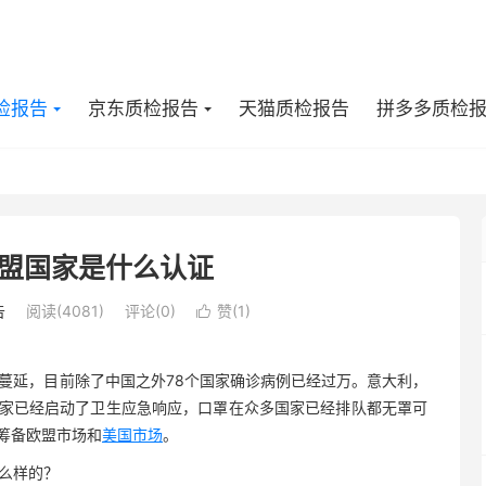
检报告
京东质检报告
天猫质检报告
拼多多质检
盟国家是什么认证
告
阅读(4081)
评论(0)
赞(
1
)

球蔓延，目前除了中国之外78个国家确诊病例已经过万。意大利，
家已经启动了卫生应急响应，口罩在众多国家已经排队都无罩可
筹备欧盟市场和
美国市场
。
么样的？