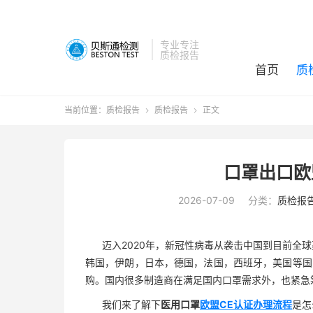
专业专注
质检报告
首页
质
当前位置：
质检报告
质检报告
正文


口罩出口欧
2026-07-09
分类：
质检报
迈入2020年，新冠性病毒从袭击中国到目前全
韩国，伊朗，日本，德国，法国，西班牙，美国等国
购。国内很多制造商在满足国内口罩需求外，也紧急
我们来了解下
医用口罩
欧盟CE认证
办理流程
是怎