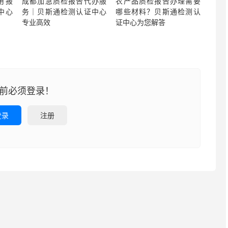
用报
成都加急质检报告代办服
农产品质检报告办理需要
中心
务｜贝斯通检测认证中心
哪些材料？贝斯通检测认
专业高效
证中心为您解答
前必须登录！
登录
注册