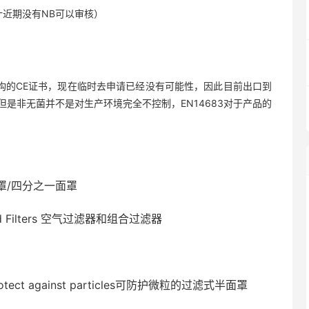
计近期没有NB可以审核）
构的CE证书，现在临时去申请已经没有可能性，因此目前出口到
是非无菌并不是对生产环境完全不控制，EN14683对于产品的
s 半面罩/四分之一面罩
mbined Filters 空气过滤器和组合过滤器
 to protect against particles可防护微粒的过滤式半面罩