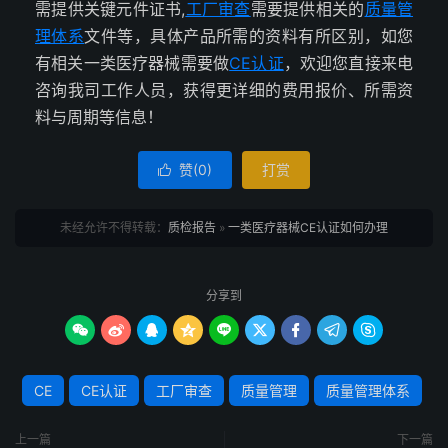
需提供关键元件证书,
工厂审查
需要提供相关的
质量管
理体系
文件等，具体产品所需的资料有所区别，如您
有相关一类医疗器械需要做
CE认证
，欢迎您直接来电
咨询我司工作人员，获得更详细的费用报价、所需资
料与周期等信息！
赞(
0
)
打赏

未经允许不得转载：
质检报告
»
一类医疗器械CE认证如何办理
分享到









CE
CE认证
工厂审查
质量管理
质量管理体系
上一篇
下一篇