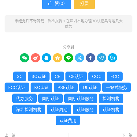
赞(
0
)
打赏

未经允许不得转载：
质检报告
»
在深圳本地办理3C认证具有这几大
优势
分享到









3C
3C认证
CE
CE认证
CQC
FCC
FCC认证
KC认证
PSE认证
UL认证
一站式服务
代办服务
国际认证
国际认证服务
检测机构
深圳检测机构
认证周期
认证服务
认证机构
认证费用
上一篇
下一篇