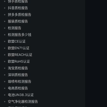
快手质检报告
抖音质检报告
拼多多质检报告
服装质检报告
检测报告
检测报告多少钱
欧盟CE认证
欧盟EN71认证
欧盟REACH认证
欧盟RoHS认证
淘宝质检报告
深圳质检报告
熔喷布检测报告
电商质检报告
电池UN38.3认证
空气净化器检测报告