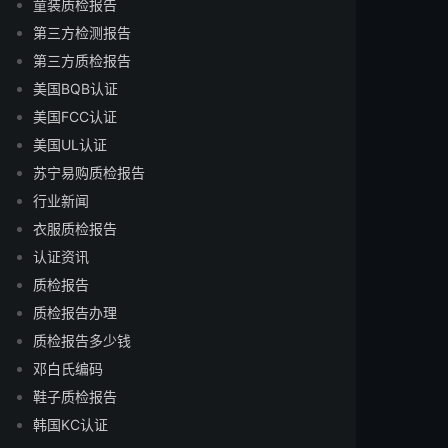
童装质检报告
第三方检测报告
第三方质检报告
美国BQB认证
美国FCC认证
美国UL认证
苏宁易购质检报告
行业新闻
衣服质检报告
认证资讯
质检报告
质检报告办理
质检报告多少钱
邓白氏编码
鞋子质检报告
韩国KC认证