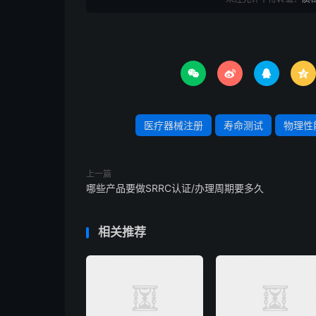




医疗器械注册
寿命测试
物理性
上一篇
哪些产品要做SRRC认证/办理周期要多久
相关推荐