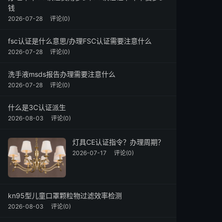
钱
2026-07-28
评论(0)
fsc认证是什么意思/办理FSC认证需要注意什么
2026-07-28
评论(0)
洗手液msds报告办理需要注意什么
2026-07-28
评论(0)
什么是3C认证派生
2026-08-03
评论(0)
灯具CE认证指令？办理周期？
2026-07-17
评论(0)
kn95型儿童口罩颗粒物过滤效率检测
2026-08-03
评论(0)