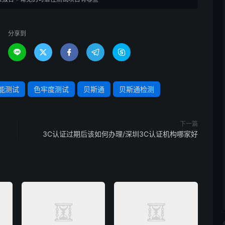
分享到





能测试
色牢度测试
贝斯通
贝斯通检测
下一篇
3C认证过期后该如何办理/深圳3C认证机构哪家好