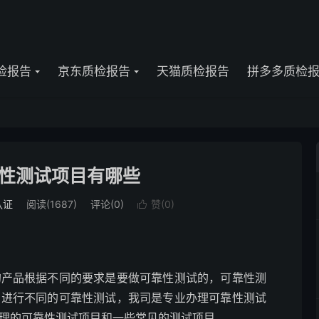
检报告
京东质检报告
天猫质检报告
拼多多质检
性测试项目有哪些
认证
阅读(1687)
评论(0)
赞(
0
)

的产品根据不同的要求是要做可靠性测试的，可靠性测
，进行不同的可靠性测试，我司是专业办理可靠性测试
理的可靠性测试项目和一些常见的测试项目。