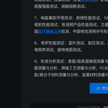
屈服强度测试、熔融指数测试。
7、电磁兼容环境测试：射频性能测试、SAR
视机性能测试、音视频产品性能测试、卫星
国
医疗器械注册
检测、中国电信进网许可检
8、电学性能测试：温升测试、耐压测试
电阻率测试、接地电阻测试。
9、失效分析测试：表面/极表面微观测量
能测量与分析、焊接工艺测量与分析、PCB
胶/高分子材料测量与分析、金属材料测量
赞(

未经允许不得转载：
质