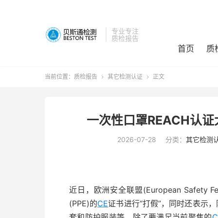
专业专注
质检报告
首页
质
当前位置：
质检报告
其它检测认证
正文


一次性口罩REACH认证
2026-07-28
分类：
其它检测
近日，欧洲安全联盟(European Safet
(PPE)的
CE
证书进行“打假”，同时还表示，防
套和防护服装等，除了要满足当前聚焦的