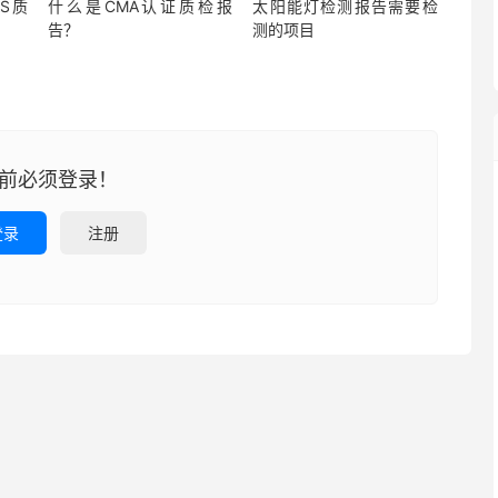
S质
什么是CMA认证质检报
太阳能灯检测报告需要检
告？
测的项目
前必须登录！
登录
注册