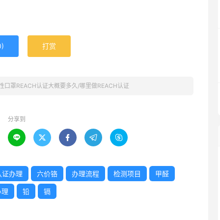
0
)
打赏
性口罩REACH认证大概要多久/哪里做REACH认证
分享到





H认证办理
六价铬
办理流程
检测项目
甲醛
办理
铅
镉