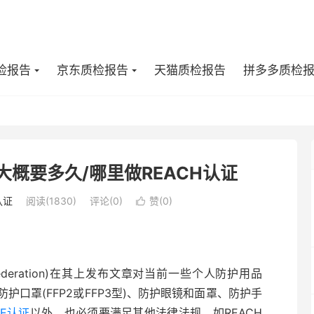
检报告
京东质检报告
天猫质检报告
拼多多质检
大概要多久/哪里做REACH认证
认证
阅读(1830)
评论(0)
赞(
0
)

y Federation)在其上发布文章对当前一些个人防护用品
护口罩(FFP2或FFP3型)、防护眼镜和面罩、防护手
CE认证
以外，也必须要满足其他法律法规，如REACH