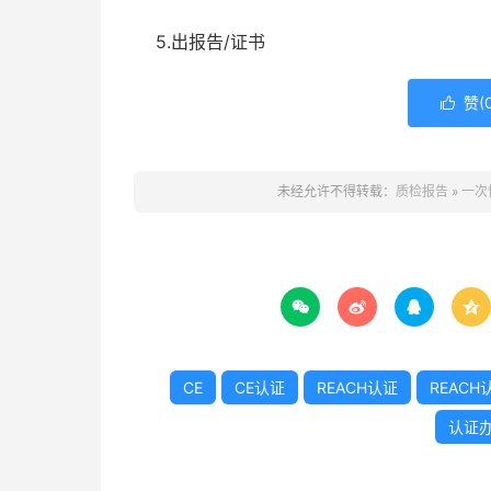
5.出报告/证书
赞(

未经允许不得转载：
质检报告
»
一次




CE
CE认证
REACH认证
REAC
认证