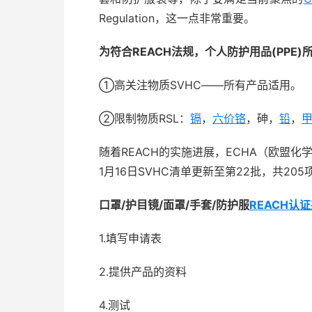
Regulation，这一点非常重要。
为符合REACH法规，个人防护用品(PPE)
①高关注物质SVHC――所有产品适用。
②限制物质RSL：
镉
，
六价铬
，砷，
铅
，
随着REACH的实施进展，ECHA（欧盟化
1月16日SVHC清单更新至第22批，共2
口罩/护目镜/面罩/手套/防护服
REACH认
1.填写申请表
2.提供产品的资料
4.测试