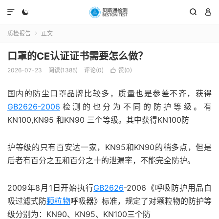




质检报告
正文

口罩的CE认证证书需要怎么做？
2026-07-23
阅读(1385)
评论(0)
赞(
0
)

国内的防尘口罩品牌比较多，质量也是参差不齐，获得
GB2626-2006
检测的也分为不同的防护等级。有
KN100,KN95 和KN90 三个等级。其中获得KN100防
护等级的只有百安达一家，KN95和KN90的稍多点，但是
后者有百分之五和百分之十的泄漏率，不能完全防护。
2009年8月1日开始执行
GB2626
-2006《呼吸防护用品自
吸过滤式防
颗粒物
呼吸器》标准，规定了对颗粒物的防护等
级分别为：KN90、KN95、KN100三个防