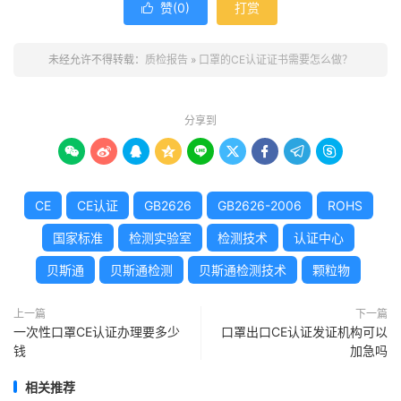
赞(
0
)
打赏

未经允许不得转载：
质检报告
»
口罩的CE认证证书需要怎么做？
分享到









CE
CE认证
GB2626
GB2626-2006
ROHS
国家标准
检测实验室
检测技术
认证中心
贝斯通
贝斯通检测
贝斯通检测技术
颗粒物
上一篇
下一篇
一次性口罩CE认证办理要多少
口罩出口CE认证发证机构可以
钱
加急吗
相关推荐