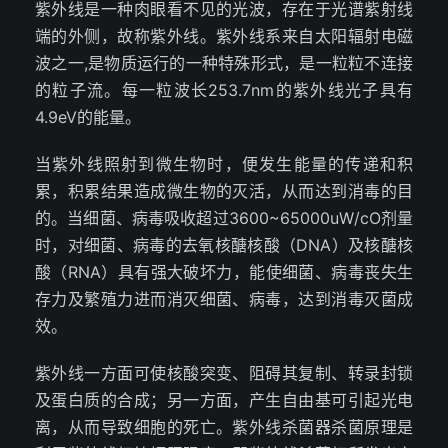
紫外线是一种肉眼看不见的光波，存在于光谱紫射线
端的外侧，故称紫外线。紫外线系来自太阳辐射电磁
波之一,是物质运行的一种特殊形式，是一粒粒不连接
的粒子流。每一粒波长253.7nm的紫外线光子具有
4.9eV的能量。
当紫外线照射到微生物时，便发生能量的传递和积
累，积累结果造成微生物的灭活，从而达到消毒的目
的。当细菌、病毒吸收超过3600~65000uW/cO剂量
时，对细菌、病毒的去氧核醣核酸（DNA）及核醣核
酸（RNA）具有强大破坏力，能使细菌、病毒丧失生
存力及繁殖力进而消灭细菌、病毒，达到消毒灭菌成
效。
紫外线一方面可使核酸突变、阻碍其复制、转录封锁
及蛋白质的合成；另一方面，产生自由基可引起光电
离，从而导致细胞的死亡。紫外线杀菌器杀菌原理是