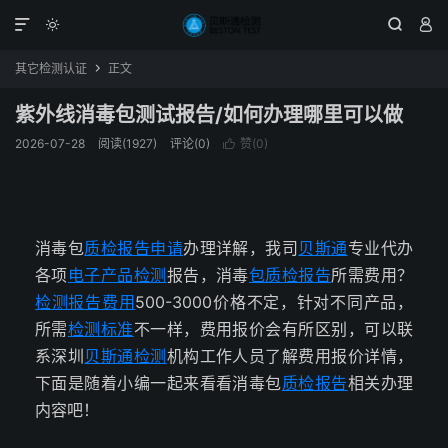




其它检测认证
正文

紫外线消毒包测试报告/如何办理哪里可以做
2026-07-28
阅读(1927)
评论(0)
赞(
0
)

消毒包
质检报告申请
办理详解，我司
贝斯通
专业代办
各项
电子产品检测
报告，消毒
包质检报告
所需费用？
检测报告费用
500-3000价格不定，针对不同产品，
所需
检测标准
不一样，费用报价会有所区别，可以联
系深圳
贝斯通检测
机构工作人员了解费用报价详情，
下面是随着小编一起来看看消毒包
质检报告
相关办理
内容吧！