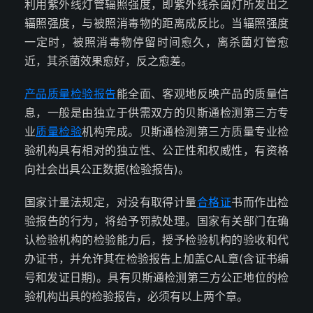
利用紫外线灯管辐照强度，即紫外线杀菌灯所发出之
辐照强度，与被照消毒物的距离成反比。当辐照强度
一定时，被照消毒物停留时间愈久，离杀菌灯管愈
近，其杀菌效果愈好，反之愈差。
产品质量
检验报告
能全面、客观地反映产品的质量信
息，一般是由独立于供需双方的贝斯通检测第三方专
业
质量检验
机构完成。贝斯通检测第三方质量专业检
验机构具有相对的独立性、公正性和权威性，有资格
向社会出具公正数据(检验报告)。
国家计量法规定，对没有取得计量
合格证
书而作出检
验报告的行为，将给予罚款处理。国家有关部门在确
认检验机构的检验能力后，授予检验机构的验收和代
办证书，并允许其在检验报告上加盖CAL章(含证书编
号和发证日期)。具有贝斯通检测第三方公正地位的检
验机构出具的检验报告，必须有以上两个章。