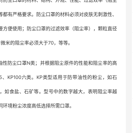
对防尘口罩的材料、结构、外观、性能、过滤效率（阻尘
等都有严格要求。防尘口罩的材料必须对皮肤无刺激性、
要方便使用；防尘口罩的过滤效率（阻尘率），颗粒直径
2微米的阻尘率必须大于70，等等。
油性防尘口罩N类；并根据阻尘原件的性能和阻尘率的高
KP95、KP100六类。KP类型适用于防带油性的粉尘，如石
尘，如食盐、石矿等。型号中的数字越大，表明阻尘率越
同环境粉尘浓度高低选择所需口罩。