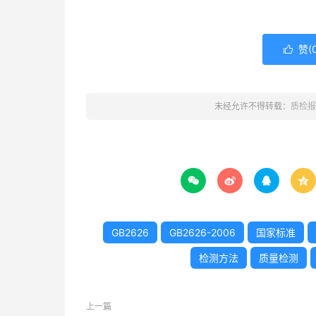
赞(

未经允许不得转载：
质检报




GB2626
GB2626-2006
国家标准
检测方法
质量检测
上一篇