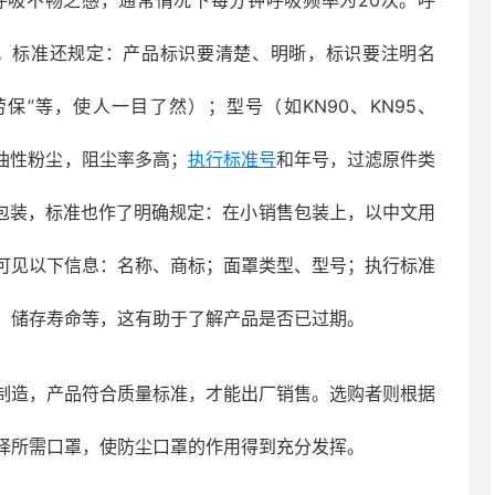
呼吸不畅之感，通常情况下每分钟呼吸频率为20次。呼
钟。标准还规定：产品标识要清楚、明晣，标识要注明名
保”等，使人一目了然）；型号（如KN90、KN95、
非油性粉尘，阻尘率多高；
执行标准号
和年号，过滤原件类
。对于包装，标准也作了明确规定：在小销售包装上，以中文用
可见以下信息：名称、商标；面罩类型、型号；执行标准
，储存寿命等，这有助于了解产品是否已过期。
制造，产品符合质量标准，才能出厂销售。选购者则根据
择所需口罩，使防尘口罩的作用得到充分发挥。