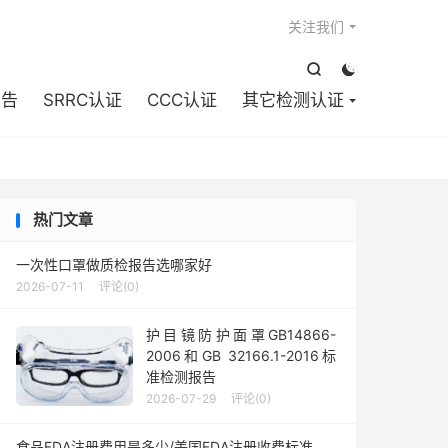

关注我们


报告
SRRC认证
CCC认证
其它检测认证
热门文章
一次性口罩做质检报告选哪家好
2026-07-11
评论(0)
护目镜防护面罩GB14866-
2006和GB 32166.1-2016标
准检测报告
2026-07-29
评论(0)
食品FDA注册费用是多少/美国FDA注册收费标准