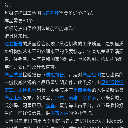
效。
呼吸防护口罩检测
报告办理
需要多少个样品？
样品需要80个
呼吸防护口罩检测认证能不能加急？
请具体来询。
检验报告
的质量综合反映了质检机构的工作质量，是衡量质
检机构技术水平和管理水平的重要标志，它直接关系到消费
者、经销者、生产者和国家的利益，也关系到质检机构的科
学性、公正性及社会信誉。
产品质量
检验报告（
质检报告
），是对
产品检测
之后出具的
一份权威客观的产品质量证明文件，此类报告由
贝斯通检测
第三方质检机构
出具，主要应用于
电商平台
的入驻及新品类
产品上架
发布。如淘宝、
京东
、
天猫
、
拼多多
、小米商城、
沃尔玛、阿里巴巴、
抖音
、蜜芽等电商平台。以下是质检报
告的一些详情信息，供
电商入驻
的企业借鉴。
质检报告是国内出售专用的报告，是除开ccc认证和cqc认