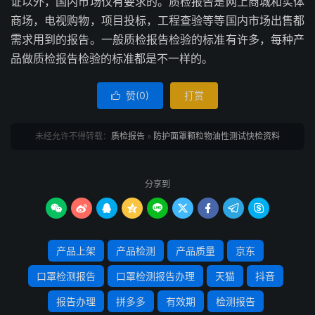
证以外，国内市场仅有要求的。质检报告是网上商城和实体
商场，电视购物，项目投标，工程查验等等国内市场出售都
需求用到的报告。一般质检报告检验的标准有许多，每种产
品做质检报告检验的标准都是不一样的。
赞(
0
)
打赏

未经允许不得转载：
质检报告
»
防护面罩颗粒物油性测试快检资料
分享到









产品上架
产品检测
产品质量
京东
口罩检测报告
口罩检测报告办理
天猫
抖音
报告办理
拼多多
有效期
检测报告