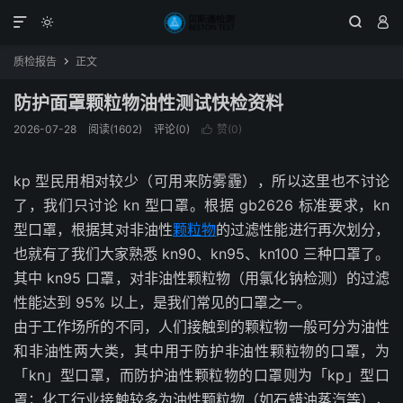




质检报告
正文

防护面罩颗粒物油性测试快检资料
2026-07-28
阅读(1602)
评论(0)
赞(
0
)

kp 型民用相对较少（可用来防雾霾），所以这里也不讨论
了，我们只讨论 kn 型口罩。根据 gb2626 标准要求，kn
型口罩，根据其对非油性
颗粒物
的过滤性能进行再次划分，
也就有了我们大家熟悉 kn90、kn95、kn100 三种口罩了。
其中 kn95 口罩，对非油性颗粒物（用氯化钠检测）的过滤
性能达到 95% 以上，是我们常见的口罩之一。
由于工作场所的不同，人们接触到的颗粒物一般可分为油性
和非油性两大类，其中用于防护非油性颗粒物的口罩，为
「kn」型口罩，而防护油性颗粒物的口罩则为「kp」型口
罩；化工行业接触较多为油性颗粒物（如石蜡油蒸汽等），