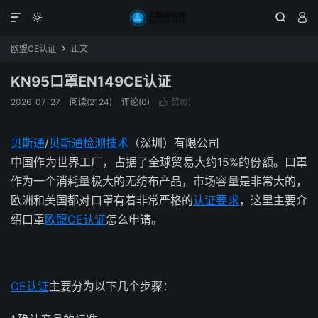




欧盟CE认证
正文

KN95口罩EN149CE认证
2026-07-27
阅读(2124)
评论(0)
赞(
0
)

贝斯通
/
贝斯通检测技术
（深圳）有限公司
中国作为世界工厂，占据了全球贸易大约15%的份额。口罩
作为一个消耗量极大的无纺布产品，市场容量是非常大的，
欧洲和美国都对口罩有着非常严格的
认证要求
，这里主要介
绍口罩
欧盟CE认证
怎么申请。
CE认证
主要分为以下几个步骤：