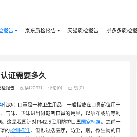
检报告
京东质检报告
天猫质检报告
拼多多质检
E认证需要多久
质检报告
阅读(2037)
评论(0)
赞(
0
)

构
代办；口罩是一种卫生用品，一般指戴在口鼻部位用于
体、气味、飞沫进出佩戴者口鼻的用具，以纱布或纸等制
实施。这是我国针对PM2.5民用防护口罩
国家标准
。之前一
罩的
检测标准
，但也包括医疗，防尘，烟，微生物的口