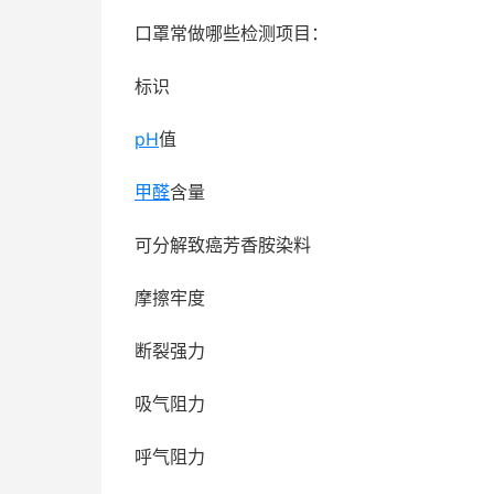
口罩常做哪些检测项目：
标识
pH
值
甲醛
含量
可分解致癌芳香胺染料
摩擦牢度
断裂强力
吸气阻力
呼气阻力