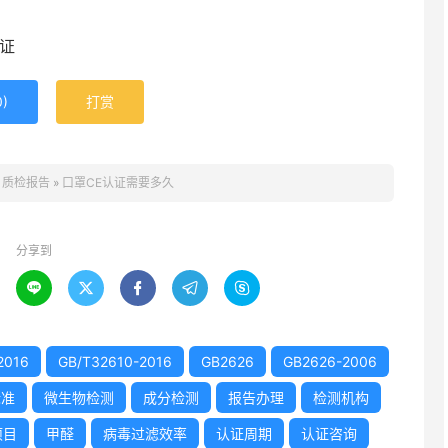
证
0
)
打赏
：
质检报告
»
口罩CE认证需要多久
分享到





2016
GB/T32610-2016
GB2626
GB2626-2006
标准
微生物检测
成分检测
报告办理
检测机构
项目
甲醛
病毒过滤效率
认证周期
认证咨询