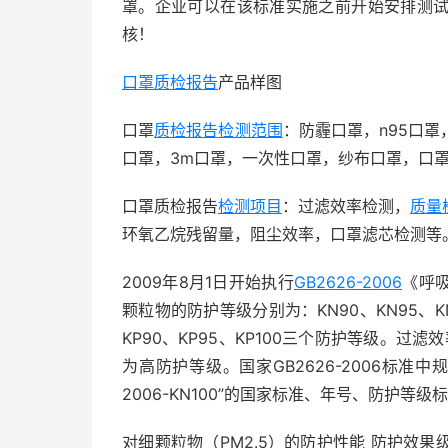
罩。企业可以在该标准实施之前开始安排测
核！
口罩质检报告
产品样图
口罩
质检报告
检测范围
：防霾口罩，n95口罩
口罩，3m口罩，一次性口罩，纱布口罩，口
口罩质检报告
检测项目
：过滤效率检测，
质量
环氧乙烷残留量，阻尘效率，口罩滤芯检测等
2009年8月1日开始执行
GB2626-2006
《呼
颗粒物的防护等级分别为：KN90、KN95、
KP90、KP95、KP100三个防护等级。过滤效率
为高防护等级。国家GB2626-2006标准中
2006-KN100”的国家标准、年号、防护
对细颗粒物（PM2.5）的防护性能 防护效