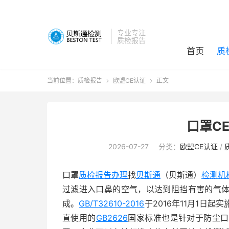
专业专注
质检报告
首页
质
当前位置：
质检报告
欧盟CE认证
正文


口罩C
2026-07-27
分类：
欧盟CE认证
/
口罩
质检报告办理
找
贝斯通
（贝斯通）
检测机
过滤进入口鼻的空气，以达到阻挡有害的气
成。
GB/T32610-2016
于2016年11月1日起
直使用的
GB2626
国家标准也是针对于防尘口