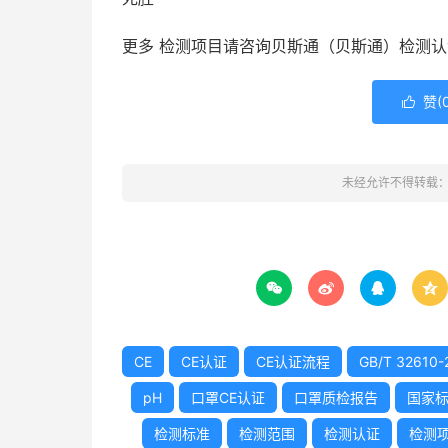
更多 检测项目请咨询贝斯通（贝斯通）检测认
赞(

未经允许不得转载




CE
CE认证
CE认证流程
GB/T 32610-
pH
口罩CE认证
口罩质检报告
国家
检测标准
检测范围
检测认证
检测