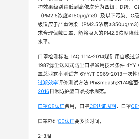
护效果级别由低到高依次分为四级：D级、C
（PM2.5浓度≤150μg/m3）及以下污染、C
级适应于严重污染（PM2.5浓度≤350μg/m
求合理佩戴口罩，能将吸入的PM2.5浓度降低
水平。
口罩检测标准 1AQ 1114-2014煤矿用自吸过滤式
1987滤尘送风式防尘口罩通用技术条件 4YY 046
罩总泄露率测试方 6YY/T 0969-2013一次性
过滤效率
评价测试方法 Phi&mdash;X174噬菌
2016
日常防护型口罩技术规范。
口罩CE认证
费用，口罩
CE
认证周期
，口罩
C
口罩办理
CE认证
要多长时间，
2-3周