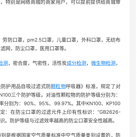
试，特别是网络商城的商家用户，可以提前提供给商城审
，劳防口罩，pm2.5口罩，儿童口罩，外科口罩，无纺布
罩滤网，防尘口罩，医用口罩等。
检测
，密合度，气密性，活性炭
成分检测
，
微生物检测
，
。
吸防护用品自吸过滤式防
颗粒物
呼吸器》标准，规定了对
KN100三个防护等级。对油性颗粒物的防护等级分别为：
分别为：90%、95%、99.97%。其中KN100、KP100
规定：在防尘口罩的过滤元件上印有性标识：“GB2626-
等级标识。防护等级与过滤效率越高的防尘口罩安全性越高。
果级别是根据国家空气质量标准中空气质量类别设置的，防