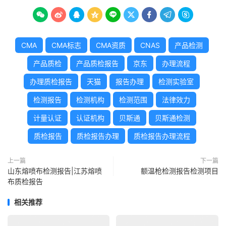









CMA
CMA标志
CMA资质
CNAS
产品检测
产品质检
产品质检报告
京东
办理流程
办理质检报告
天猫
报告办理
检测实验室
检测报告
检测机构
检测范围
法律效力
计量认证
认证机构
贝斯通
贝斯通检测
质检报告
质检报告办理
质检报告办理流程
上一篇
下一篇
山东熔喷布检测报告|江苏熔喷
额温枪检测报告检测项目
布质检报告
相关推荐