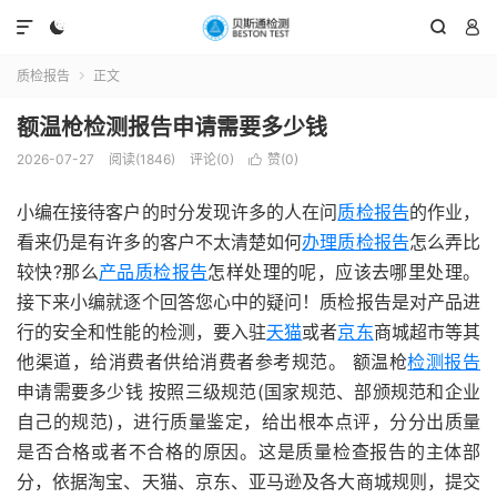




质检报告
正文

额温枪检测报告申请需要多少钱
2026-07-27
阅读(1846)
评论(0)
赞(
0
)

小编在接待客户的时分发现许多的人在问
质检报告
的作业，
看来仍是有许多的客户不太清楚如何
办理质检报告
怎么弄比
较快?那么
产品质检报告
怎样处理的呢，应该去哪里处理。
接下来小编就逐个回答您心中的疑问！质检报告是对产品进
行的安全和性能的检测，要入驻
天猫
或者
京东
商城超市等其
他渠道，给消费者供给消费者参考规范。 额温枪
检测报告
申请需要多少钱 按照三级规范(国家规范、部颁规范和企业
自己的规范)，进行质量鉴定，给出根本点评，分分出质量
是否合格或者不合格的原因。这是质量检查报告的主体部
分，依据淘宝、天猫、京东、亚马逊及各大商城规则，提交