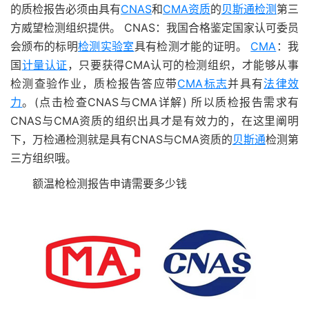
的质检报告必须由具有
CNAS
和
CMA资质
的
贝斯通检测
第三
方威望检测组织提供。 CNAS：我国合格鉴定国家认可委员
会颁布的标明
检测实验室
具有检测才能的证明。
CMA
：我
国
计量认证
，只要获得CMA认可的检测组织，才能够从事
检测查验作业，质检报告答应带
CMA标志
并具有
法律效
力
。(点击检查CNAS与CMA详解) 所以质检报告需求有
CNAS与CMA资质的组织出具才是有效力的，在这里阐明
下，万检通检测就是具有CNAS与CMA资质的
贝斯通
检测第
三方组织哦。
额温枪检测报告申请需要多少钱