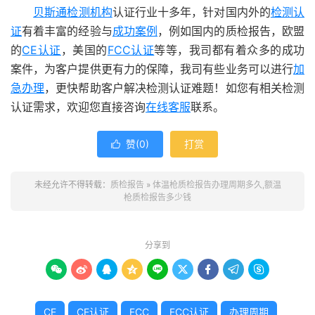
贝斯通
检测机构
认证行业十多年，针对国内外的
检测认
证
有着丰富的经验与
成功案例
，例如国内的质检报告，欧盟
的
CE认证
，美国的
FCC认证
等等，我司都有着众多的成功
案件，为客户提供更有力的保障，我司有些业务可以进行
加
急办理
，更快帮助客户解决检测认证难题！如您有相关检测
认证需求，欢迎您直接咨询
在线客服
联系。
赞(
0
)
打赏

未经允许不得转载：
质检报告
»
体温枪质检报告办理周期多久,额温
枪质检报告多少钱
分享到









CE
CE认证
FCC
FCC认证
办理周期