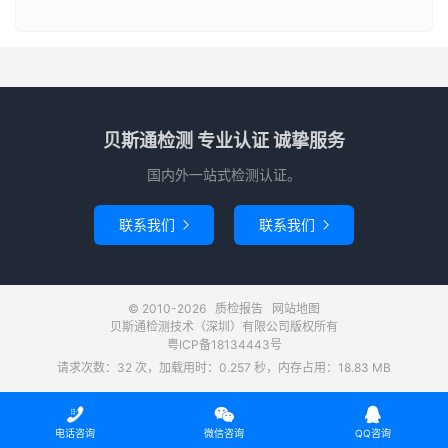
贝斯通检测 专业认证 诚挚服务
国内外一站式检测认证。
联系我们
联系我们


© 2010-2026
质检报告
网站地图
贝斯通检测技术（深圳）有限公司版权所有
粤ICP备18134443号
请求次数：32 次，加载用时：0.257 秒，内存占用：18.83 MB



电话咨询
微信咨询
QQ咨询