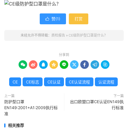
赞(
1
)
打赏

未经允许不得转载：
质检报告
»
CE级防护型口罩是什么？
分享到









CE
CE标志
CE认证
CE认证流程
认证流程
上一篇
下一篇
防护型口罩
出口欧盟口罩CE认证EN149执
EN149:2001+A1:2009执行标
行标准
准
相关推荐