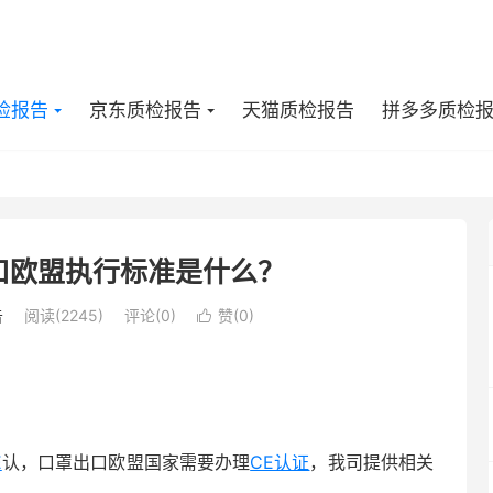
检报告
京东质检报告
天猫质检报告
拼多多质检
口欧盟执行标准是什么？
告
阅读(2245)
评论(0)
赞(
0
)

E
认，口罩出口欧盟国家需要办理
CE认证
，我司提供相关