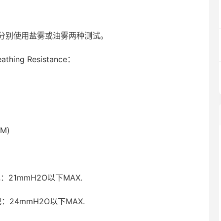
该分别使用盐雾或油雾两种测试。
ing Resistance：
PM)
规：21mmH2O以下MAX.
安规：24mmH2O以下MAX.