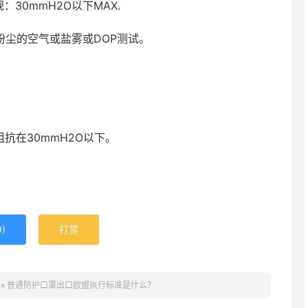
安规：30mmH2O以下MAX.
粉尘的空气或盐雾或DOP测试。
阻抗在30mmH2O以下。
0
)
打赏
»
普通防护口罩出口欧盟执行标准是什么？