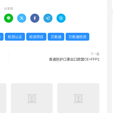
分享到





构
检测认证
检测项目
贝斯通
贝斯通检测
下一篇
普通防护口罩出口欧盟CE+FFP2