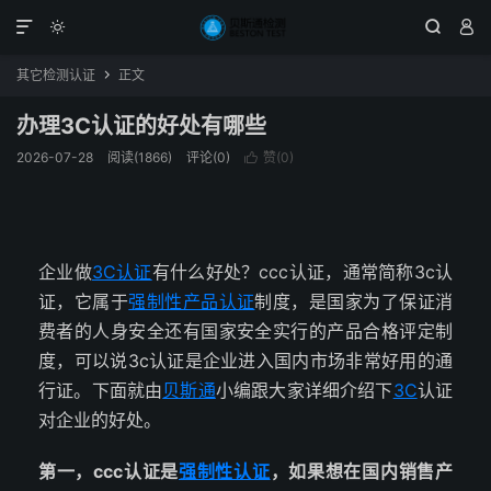




其它检测认证
正文

办理3C认证的好处有哪些
2026-07-28
阅读(1866)
评论(0)
赞(
0
)

企业做
3C认证
有什么好处？ccc认证，通常简称3c认
证，它属于
强制性产品认证
制度，是国家为了保证消
费者的人身安全还有国家安全实行的产品合格评定制
度，可以说3c认证是企业进入国内市场非常好用的通
行证。下面就由
贝斯通
小编跟大家详细介绍下
3C
认证
对企业的好处。
第一，ccc认证是
强制性认证
，如果想在国内销售产