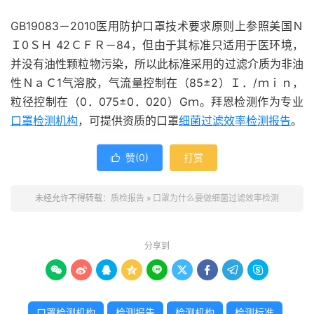
GB19083－2010医用防护口罩技术要求原则上参照美国Ｎ
Ｉ0ＳＨ 42ＣＦＲ－84，但由于其标准只适用于医环境，
并没有油性颗粒物污染，所以此标准采用的过滤介质为非油
性ＮａＣ1气溶胶，气流量控制在（85±2）Ｉ．/ｍｉｎ，
粒径控制在（0．075±0．020）Gｍ。拜恩检测作为专业
口罩检测机构
，可提供资质的口罩
细菌过滤效率检测报告
。
赞(
0
)
打赏

未经允许不得转载：
质检报告
»
口罩为什么要做细菌过滤效率检测
分享到









口罩检测机构
检测报告
检测机构
检测标准