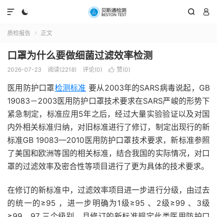




质检报告
正文

口罩为什么要做细菌过滤效率检测
2026-07-23
阅读(2218)
评论(0)
赞(
0
)

医用防护口罩
检测标准
要从2003年的SARS病毒说起，GB
19083－2003医用防护口罩技术要求在SARS严峻的形势下
紧急制定，标准应用5年之后，经过大量实验验证以及对国
内外相关标准归纳，对旧标准进行了修订，制定出现行的新
标准GB 19083—2010医用防护口罩技术要求，新标准参照
了美国和欧洲等国的相关标准，结合我国的实际情况，对口
罩的过滤效率及密合性等项目进行了更为具体的技术要求。
在修订的新标准中，过滤效率项目进一步进行分级，由过去
的统一的≥95 ，进一步明确为1级≥95 、2级≥99 、3级
≥99．97 三个级别，且修订的新标准规定此类医用防护口