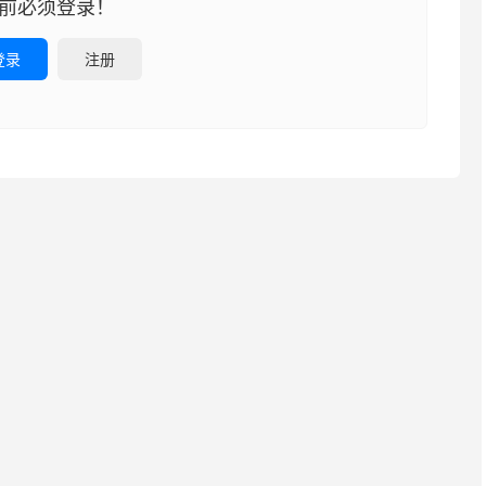
前必须登录！
登录
注册