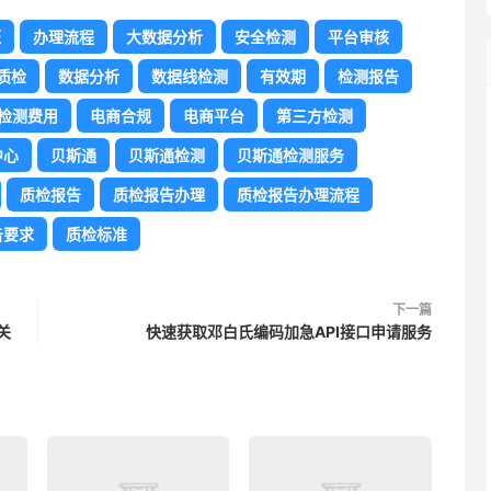
证
办理流程
大数据分析
安全检测
平台审核
质检
数据分析
数据线检测
有效期
检测报告
检测费用
电商合规
电商平台
第三方检测
中心
贝斯通
贝斯通检测
贝斯通检测服务
质检报告
质检报告办理
质检报告办理流程
告要求
质检标准
下一篇
关
快速获取邓白氏编码加急API接口申请服务