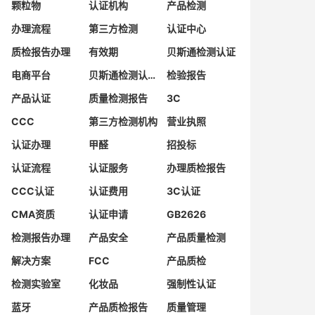
颗粒物
认证机构
产品检测
办理流程
第三方检测
认证中心
质检报告办理
有效期
贝斯通检测认证
电商平台
贝斯通检测认证中心
检验报告
产品认证
质量检测报告
3C
CCC
第三方检测机构
营业执照
认证办理
甲醛
招投标
认证流程
认证服务
办理质检报告
CCC认证
认证费用
3C认证
CMA资质
认证申请
GB2626
检测报告办理
产品安全
产品质量检测
解决方案
FCC
产品质检
检测实验室
化妆品
强制性认证
蓝牙
产品质检报告
质量管理