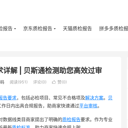
检报告
京东质检报告
天猫质检报告
拼多多质检
详解 | 贝斯通检测助您高效过审
编码
阅读(951)
评论(0)
赞(
0
)

报告要求
，包括必检项目、常见不合格项及
解决方案
。
贝
个工作日内出具合规报告，助商家快速通过
平台审核
。
对数据线类目商家提出了明确的
质检报告
要求。作为专业
析最新
质检标准
，助力商家快速合规上架。