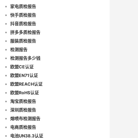
家电质检报告
快手质检报告
抖音质检报告
拼多多质检报告
服装质检报告
检测报告
检测报告多少钱
欧盟CE认证
欧盟EN71认证
欧盟REACH认证
欧盟RoHS认证
淘宝质检报告
深圳质检报告
熔喷布检测报告
电商质检报告
电池UN38.3认证