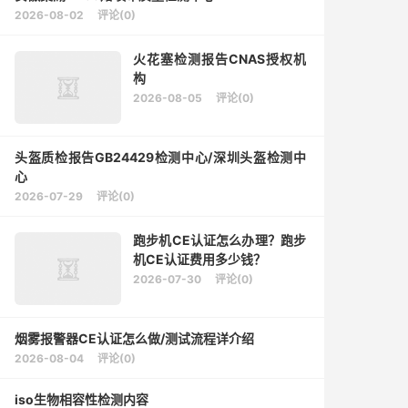
2026-08-02
评论(0)
火花塞检测报告CNAS授权机
构
2026-08-05
评论(0)
头盔质检报告GB24429检测中心/深圳头盔检测中
心
2026-07-29
评论(0)
跑步机CE认证怎么办理？跑步
机CE认证费用多少钱？
2026-07-30
评论(0)
烟雾报警器CE认证怎么做/测试流程详介绍
2026-08-04
评论(0)
iso生物相容性检测内容