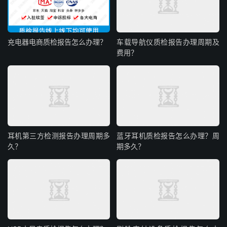
充电器电商质检报告怎么办理？
车载导航仪质检报告办理周期及
费用？
耳机第三方检测报告办理周期多
蓝牙耳机质检报告怎么办理？周
久？
期多久？