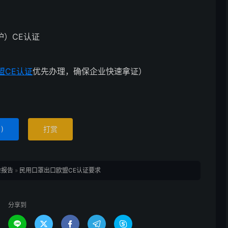
护）CE认证
盟CE认证
优先办理，确保企业快速拿证）
1
)
打赏
检报告
»
民用口罩出口欧盟CE认证要求
分享到




