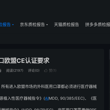
检报告
京东质检报告
天猫质检报告
拼多多质检
口欧盟CE认证要求
告
阅读(2197)
评论(0)
赞(
1
)

，所有进入欧盟市场的外科医用口罩都必须进行医疗器械
源植入性医疗器械指令》(
AI
MDD, 90/385/EEC)、《医