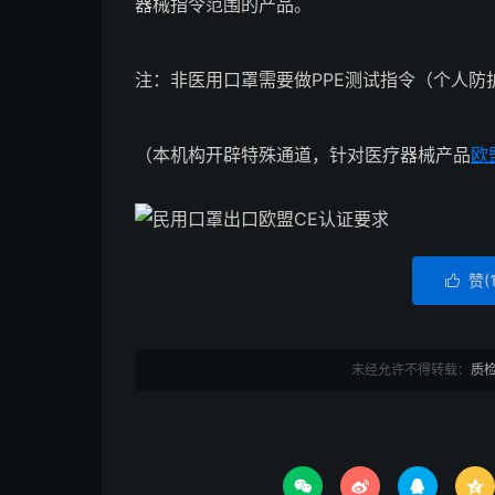
器械指令范围的产品。
注：非医用口罩需要做PPE测试指令（个人防
（本机构开辟特殊通道，针对医疗器械产品
欧
赞(

未经允许不得转载：
质



