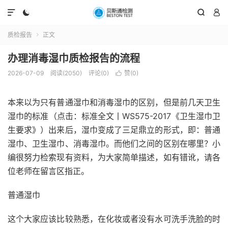




质检报告
正文

办理消毒湿巾质检报告的流程
2026-07-09
阅读(2050)
评论(0)
赞(
0
)

本来以为只有普通湿巾和消毒湿巾的区别，但是前几天卫生
湿巾的标准（点击：标准全文丨WS575-2017《卫生湿巾卫
生要求》）出来后，湿巾变成了三足鼎立的形式，即：普通
湿巾、卫生湿巾、消毒湿巾。而他们之间的区别在哪里？小
编很努力检索现有资料，为大家简单描述，如有错讹，请各
位老师在留言区指正。
普通湿巾
这个大家应该比较熟悉，在化妆或者没有水可洗手洗脸的时