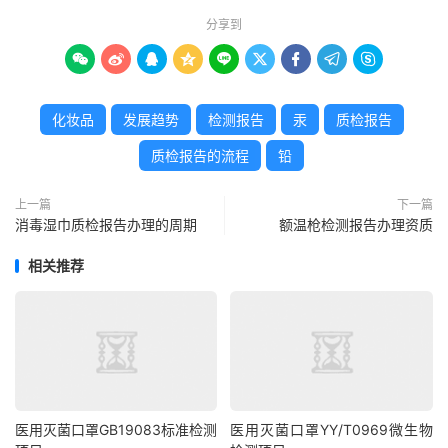
分享到









化妆品
发展趋势
检测报告
汞
质检报告
质检报告的流程
铅
上一篇
下一篇
消毒湿巾质检报告办理的周期
额温枪检测报告办理资质
相关推荐
医用灭菌口罩GB19083标准检测
医用灭菌口罩YY/T0969微生物