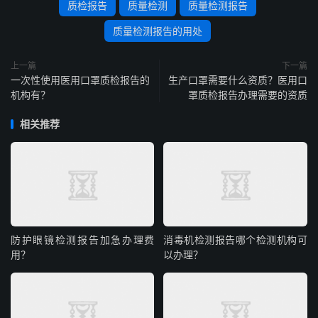
质检报告
质量检测
质量检测报告
质量检测报告的用处
上一篇
下一篇
一次性使用医用口罩质检报告的
生产口罩需要什么资质？医用口
机构有？
罩质检报告办理需要的资质
相关推荐
防护眼镜检测报告加急办理费
消毒机检测报告哪个检测机构可
用？
以办理？