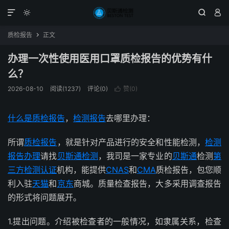




质检报告
正文

办理一次性使用医用口罩质检报告的优势有什
么？
2026-08-10
阅读(1237)
评论(0)
赞(
0
)

什么是质检报告
，
检测报告
去哪里办理：
所谓
质检报告
，就是针对产品进行的安全和性能检测，
检测
报告办理
请找
贝斯通检测
，我司是一家专业的
贝斯通
检测
第
三方检测认证
机构，能提供
CNAS
和
CMA
质检报告，包您顺
利入驻
天猫
和
京东
商城。质量检查报告，大多采用调查报告
的形式将问题展开。
1.提出问题。介绍被检查者的一般情况，如隶属关系，检查