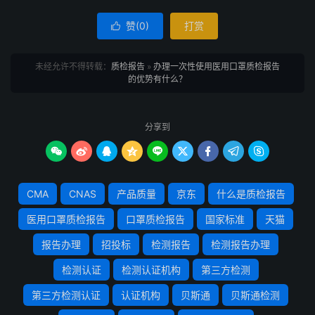
赞(
0
)
打赏

未经允许不得转载：
质检报告
»
办理一次性使用医用口罩质检报告
的优势有什么？
分享到









CMA
CNAS
产品质量
京东
什么是质检报告
医用口罩质检报告
口罩质检报告
国家标准
天猫
报告办理
招投标
检测报告
检测报告办理
检测认证
检测认证机构
第三方检测
第三方检测认证
认证机构
贝斯通
贝斯通检测