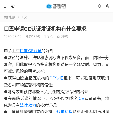




质检报告
正文

口罩申请CE认证发证机构有什么要求
2026-07-23
阅读(1784)
评论(0)
赞(
0
)

申请卫生
口罩CE认证
的好处
●欧盟的法律、法规和协调标准不仅数量多，而且内容十分
复杂，因此取得欧盟指定机构帮助是一个既省时、省力，又
可减少风险的明智之举;
●获得由欧盟指定机构的
CE认证
证书，可以程度地获取消
费者和市场监督机构的信任;
●能有效地预防那些不负责任的指控情况的出现;
●在面临诉讼的情况下，欧盟指定机构的
CE
认证证书，将
成为具有
法律效力
的技术证据;
●一旦遭到欧盟国家的处罚，
认证机构
将与企业共同承担风