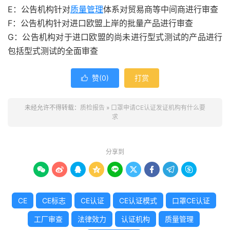
E：公告机构针对
质量管理
体系对贸易商等中间商进行审查
F：公告机构针对进口欧盟上岸的批量产品进行审查
G：公告机构对于进口欧盟的尚未进行型式测试的产品进行
包括型式测试的全面审查
赞(
0
)
打赏

未经允许不得转载：
质检报告
»
口罩申请CE认证发证机构有什么要
求
分享到









CE
CE标志
CE认证
CE认证模式
口罩CE认证
工厂审查
法律效力
认证机构
质量管理