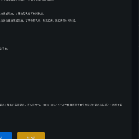
体溶液或乳液、丁苯橡胶乳液等材料制成。
塑性弹性体溶液或乳液、丁苯橡胶乳液、聚氯乙烯、聚乙烯等材料制成。
的手套；
的相关要求；如有内毒素要求，还应符合YY/T 0616-2007 《一次性使用医用手套生物学评价要求与试验》中的相关要
0
)
打赏