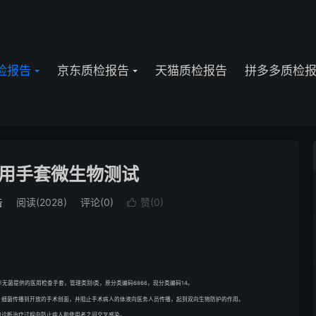
检报告
京东质检报告
天猫质检报告
拼多多质检
用手套微生物测试
告
阅读(2028)
评论(0)
赞(
0
)

无菌提供的医用检查手套，管理类别Ⅰ类，原分类编码6866，现分类编码14。
、细菌传播到开放的手术创面，并阻止手术病人的体液向医务人员传播，起到双向生物防护的作用。
和诊断治疗过程中防止病人和使用者之间交叉感染。