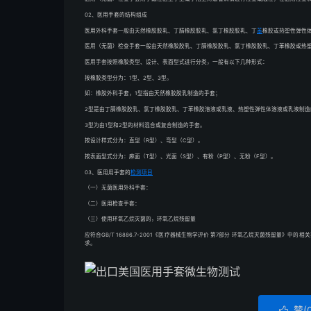
02、医用手套的结构组成
医用外科手套一般由天然橡胶胶乳、丁腈橡胶胶乳、氯丁橡胶胶乳、丁
苯
橡胶或热塑性弹性
医用（无菌）检查手套一般由天然橡胶胶乳、丁腈橡胶胶乳、氯丁橡胶胶乳、丁苯橡胶或热
医用手套按照橡胶类型、设计、表面型式进行分类，一般有以下几种形式：
按橡胶类型分为：1型、2型、3型。
如：橡胶外科手套，1型指由天然橡胶胶乳制造的手套；
2型是由丁腈橡胶胶乳、氯丁橡胶胶乳、丁苯橡胶溶液或乳液、热塑性弹性体溶液或乳液制造
3型为由1型和2型的材料混合或复合制造的手套。
按设计样式分为：直型（R型）、弯型（C型）。
按表面型式分为：麻面（T型）、光面（S型）、有粉（P型）、无粉（F型）。
03、医用用手套的
检测项目
（一）无菌医用外科手套：
（二）医用检查手套：
（三）使用环氧乙烷灭菌的，环氧乙烷残留量
应符合GB/T 16886.7-2001《医疗器械生物学评价 第7部分 环氧乙烷灭菌残留量》中
求。
赞(
