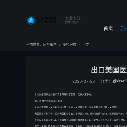
专业专注
质检报告
首页
质
当前位置：
质检报告
质检报告
正文


出口美国医
2026-07-23
分类：
质检报
本文对医用手套的生产要求等进行了整理，仅供大家参考。
01、医用手套的分类与管理
医用手套包括无菌医用外科手套、医用无菌检查手套、医用检查手套（非无菌提供）。
无菌医用外科手套、医用无菌检查手套，管理类别Ⅱ类，原分类编码6866，现分类编码14。非
无菌医用外科手套适用于供临床外科操作时防护使用，用于戴在手术人员手上，以防止皮屑
医用（无菌）检查手套用于戴在医生手上或手指上对患者病情进行检查或触检，在医用检查