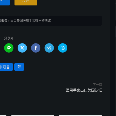
检报告
»
出口美国医用手套微生物测试
分享到





测项目
苯
下一篇
医用手套出口美国认证