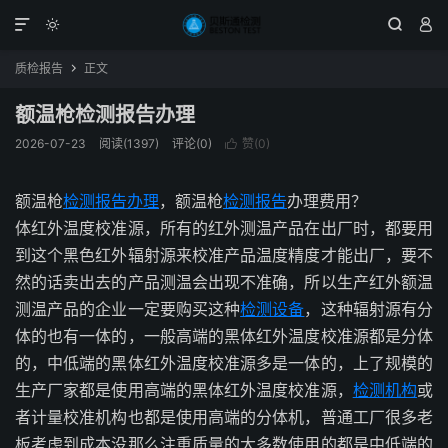




质检报告
正文

额温枪检测报告办理
2026-07-23
阅读(1397)
评论(0)
赞(
0
)

额温枪
检测报告办理
，额温枪
检测报告
办理费用？
体红外温度校准源，所有的红外测温产品在出厂时，都要用
到这个黑色红外辐射源来校准产品温度精度才能出厂，要不
然的话卖出去的产品测温会出现不准确，所以生产红外额温
测温产品的企业一定要购买这种
检测设备
，这种辐射源有分
体的也有一体的，一般高端的黑体红外温度校准源都是分体
的，中低端的黑体红外温度校准源多是一体的，上了规模的
生产厂家都是使用高端的黑体红外温度校准源，
检测机构
或
者计量校准机构也都是使用高端的分体机，普通工厂很多老
板考虑到成本没那么注重质量的大多数使用的都是中低端的