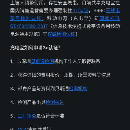
上被人频繁使用，存在安全隐患。目前共享充电宝在
国内销售运营需要办理强制性
3C认证
，SRRC
无线电
型号核准认证
，移动电源（充电宝）新
国家标准
GB/T35590-2017
《信息技术便携式数字设备用移动
电源通用规范》等
权威检测认证
！
充电宝如何申请3c认证？
1、与深圳
贝斯通检测
机构工作人员取得联系
2、获得详细的费用报价，周期，所需资料等信息
3、邮寄产品与资料到贝斯通
检测机构
4、检测产品出具
检测报告
5、
工厂审查
是否符合标准
6、
CQC
审核并发证