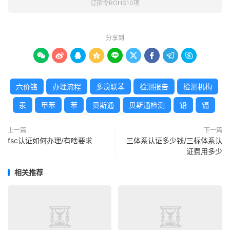
订指令ROHS10项
分享到









六价铬
办理流程
多溴联苯
检测报告
检测机构
汞
甲苯
苯
贝斯通
贝斯通检测
铅
镉
上一篇
下一篇
fsc认证如何办理/有啥要求
三体系认证多少钱/三标体系认
证费用多少
相关推荐