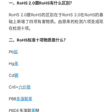
一、RoHS 2.0跟RoHS有什么区别？
RoHS 2.0跟RoHS的区别在于RoHS 2.0在RoHS的基
础上新增了四项有害物质。由原来的检测六项变成现
在检测十项。
二、RoHS标准十项物质是什么？
Pb
铅
Hg
汞
Cd
镉
Cr6+
六价铬
PBB
多溴联苯
PBDE多溴联
苯
醚