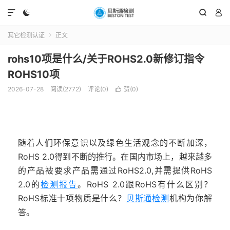




其它检测认证
正文

rohs10项是什么/关于ROHS2.0新修订指令
ROHS10项
2026-07-28
阅读(2772)
评论(0)
赞(
0
)

随着人们环保意识以及绿色生活观念的不断加深，
RoHS 2.0得到不断的推行。在国内市场上，越来越多
的产品被要求产品需通过RoHS2.0,并需提供RoHS
2.0的
检测报告
。RoHS 2.0跟RoHS有什么区别？
RoHS标准十项物质是什么？
贝斯通检测
机构为你解
答。