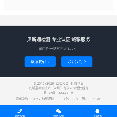
贝斯通检测 专业认证 诚挚服务
国内外一站式检测认证。
联系我们
联系我们


© 2010-2026
质检报告
网站地图
贝斯通检测技术（深圳）有限公司版权所有
粤ICP备18134443号
请求次数：19 次，加载用时：0.211 秒，内存占用：18.71 MB



电话咨询
微信咨询
QQ咨询