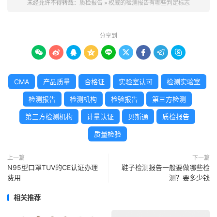
未经允许不得转载：
质检报告
»
权威的检测报告有哪些判定标志
分享到









CMA
产品质量
合格证
实验室认可
检测实验室
检测报告
检测机构
检验报告
第三方检测
第三方检测机构
计量认证
贝斯通
质检报告
质量检验
上一篇
下一篇
N95型口罩TUV的CE认证办理
鞋子检测报告一般要做哪些检
费用
测？要多少钱
相关推荐