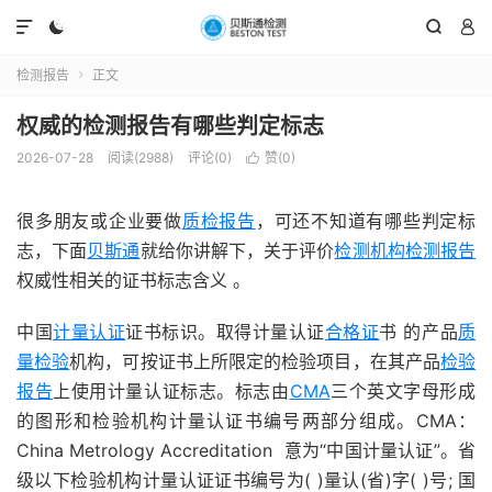




检测报告
正文

权威的检测报告有哪些判定标志
2026-07-28
阅读(2988)
评论(0)
赞(
0
)

很多朋友或企业要做
质检报告
，可还不知道有哪些判定标
志，下面
贝斯通
就给你讲解下，关于评价
检测机构
检测报告
权威性相关的证书标志含义 。
中国
计量认证
证书标识。取得计量认证
合格证
书 的产品
质
量检验
机构，可按证书上所限定的检验项目，在其产品
检验
报告
上使用计量认证标志。标志由
CMA
三个英文字母形成
的图形和检验机构计量认证书编号两部分组成。CMA：
China Metrology Accreditation 意为“中国计量认证”。省
级以下检验机构计量认证证书编号为( )量认(省)字( )号; 国