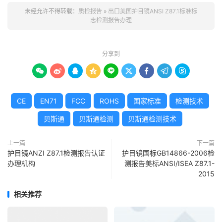
未经允许不得转载：
质检报告
»
出口美国护目镜ANSI Z87.1标准标
志检测报告办理
分享到









CE
EN71
FCC
ROHS
国家标准
检测技术
贝斯通
贝斯通检测
贝斯通检测技术
上一篇
下一篇
护目镜ANZI Z87.1检测报告认证
护目镜国标GB14866-2006检
办理机构
测报告美标ANSI/ISEA Z87.1-
2015
相关推荐