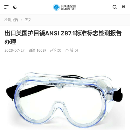




检测报告
正文

出口美国护目镜ANSI Z87.1标准标志检测报告
办理
2026-07-27
阅读(1608)
评论(0)
赞(
0
)
