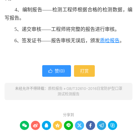
4、编制报告——检测工程师根据合格的检测数据，编
写报告。
5、递交审核——工程师将完整的报告进行审核。
6、签发证书——报告审核无误后，颁发
质检报告
。
赞(
0
)
打赏

未经允许不得转载：
质检报告
»
GB/T32610-2016日常防护型口罩
测试检测报告
分享到








