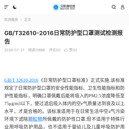




检测报告
正文

GB/T32610-2016日常防护型口罩测试检测报
告
2026-07-27
阅读(1888)
评论(0)
赞(
0
)

GB/T 32610-2016
《日常防护型口罩标准》正式实施,该标准
规定了日常防护型口罩的安全性能指标、卫生性能指标和防
护性能指标，明确口罩佩戴后能将吸入的PM2.5浓度降低至
75μg/m3以下，使过滤后吸入体内的空e气质量达到良及以上
水平，才是合格的。该标准适用于在日常生活中空a气污染
环境下滤除
颗粒物
所佩戴的防护性口罩,但不适用于特殊行
业用呼吸防护用品，也不适用于婴幼儿及儿童呼吸防护用