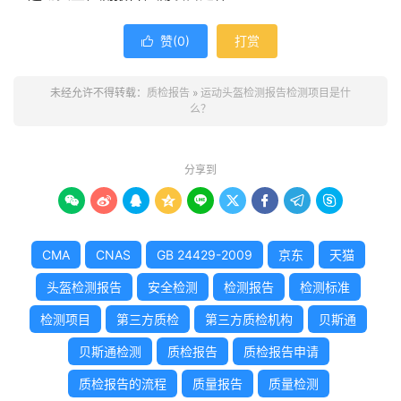
赞(
0
)
打赏

未经允许不得转载：
质检报告
»
运动头盔检测报告检测项目是什
么？
分享到









CMA
CNAS
GB 24429-2009
京东
天猫
头盔检测报告
安全检测
检测报告
检测标准
检测项目
第三方质检
第三方质检机构
贝斯通
贝斯通检测
质检报告
质检报告申请
质检报告的流程
质量报告
质量检测