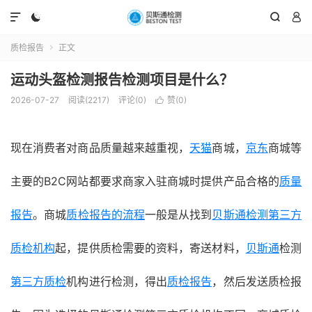




质检报告
正文

运动头盔检测报告检测项目是什么？
2026-07-27
阅读(2217)
评论(0)
赞(
0
)

现在消费者对商品质量越来越重视，
天猫
商城，
京东
商城等
主要的B2C网站都要求商家入驻商城时提供产品合格的
质量
报告
。商城
质检报告的流程
一般是从找到
贝斯通检测
第三方
质检机构
起，提供质检需要的资料，寄送材料，
贝斯通
检测
第三方质检
机构进行检测，得出
质检报告
，然后发送质检报