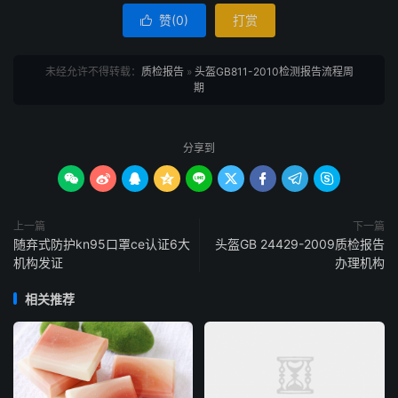
赞(
0
)
打赏

未经允许不得转载：
质检报告
»
头盔GB811-2010检测报告流程周
期
分享到









上一篇
下一篇
随弃式防护kn95口罩ce认证6大
头盔GB 24429-2009质检报告
机构发证
办理机构
相关推荐