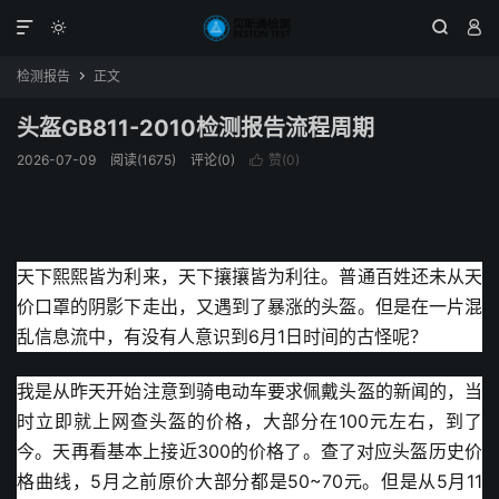




检测报告
正文

头盔GB811-2010检测报告流程周期
2026-07-09
阅读(1675)
评论(0)
赞(
0
)

天下熙熙皆为利来，天下攘攘皆为利往。普通百姓还未从天
价口罩的阴影下走出，又遇到了暴涨的头盔。但是在一片混
乱信息流中，有没有人意识到6月1日时间的古怪呢？
我是从昨天开始注意到骑电动车要求佩戴头盔的新闻的，当
时立即就上网查头盔的价格，大部分在100元左右，到了
今。天再看基本上接近300的价格了。查了对应头盔历史价
格曲线，5月之前原价大部分都是50~70元。但是从5月11