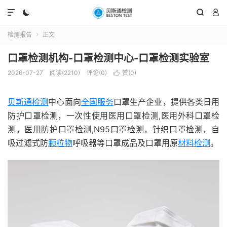




检测报告
正文

口罩检测机构-口罩检测中心-口罩检测实验室
2026-07-27
阅读(2210)
评论(0)
赞(
0
)

贝斯通检测
中心面向
全国服务
口罩生产企业，提供各类日用
防护口罩检测，一次性使用医用口罩检测,医用外科口罩检
测，医用防护口罩检测,N95口罩检测，针织口罩检测，自
吸过滤式防
颗粒物
呼吸器等口罩成品及口罩用原
材料检测
。