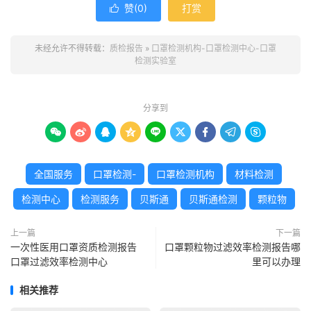
赞(
0
)
打赏

未经允许不得转载：
质检报告
»
口罩检测机构-口罩检测中心-口罩
检测实验室
分享到









全国服务
口罩检测-
口罩检测机构
材料检测
检测中心
检测服务
贝斯通
贝斯通检测
颗粒物
上一篇
下一篇
一次性医用口罩资质检测报告
口罩颗粒物过滤效率检测报告哪
口罩过滤效率检测中心
里可以办理
相关推荐