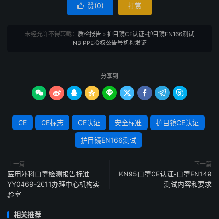
赞(
0
)
打赏

未经允许不得转载：
质检报告
»
护目镜CE认证-护目镜EN166测试
NB PPE授权公告号机构发证
分享到









CE
CE标志
CE认证
安全标准
护目镜CE认证
护目镜EN166测试
上一篇
下一篇
医用外科口罩检测报告标准
KN95口罩CE认证-口罩EN149
YY0469-2011办理中心机构实
测试内容和要求
验室
相关推荐