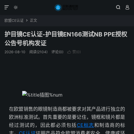




欧盟CE认证
正文

护目镜CE认证-护目镜EN166测试NB PPE授权
公告号机构发证
2026-08-10
阅读(2104)
评论(0)
赞(
0
)

护目镜EN166测试
在欧盟销售的眼镜制造商都被要求对其产品进行独立的
欧洲标准测试。首先重要的是要记住，镜框和镜片都是
经过测试的，因此都必须包括
CE标志
和制造商的标
志。
CE认证
证明产品符合欧盟消费者安全、健康或环