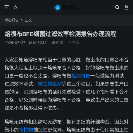




质检报告
正文

熔喷布BFE细菌过滤效率检测报告办理流程
2026-07-27
阅读(3232)
评论(0)
赞(
0
)

大家都知道熔喷布相当于口罩的心脏，做出来的口罩合不合
格很大程度上取决于熔喷布合不合格，好的熔喷布做出来的
口罩一般也不会太差，熔喷布做
检测报告
一般做阻力测试，
过滤效率测试，
微生物检测
等这三个项目，如果想要生产口
罩的话，买到熔喷布的话好先送检做下这几个指标看下合不
合格，以免到时候因为熔喷布不合格，导致生产出来的口罩
都是不合格那就得不偿失。
熔喷无纺布相比纺粘无纺布，拥有更细的纤维构造，因此对
微小的
颗粒物
捕捉性更优异。熔喷无纺布由于使用易加工性