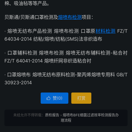
棉、吸油毡等等产品。
贝斯通/贝斯通口罩检测及
熔喷布检测
项目：
· 熔喷无纺布产品检测 熔喷布检测 口罩原
材料检测
FZ/T
64034-2014 纺粘/熔喷/纺粘(SMS)法非织造布
· 口罩辅料检测 熔喷布检测 熔喷无纺布辅料检测-粘合衬
FZ/T 64041-2014 熔喷纤网非织造粘合衬
· 口罩熔喷布 熔喷无纺布原料检测-聚丙烯熔喷专用料 GB/T
30923-2014
赞(
0
)
打赏

未经允许不得转载：
质检报告
»
熔喷布BFE细菌过滤效率检测报告办
理流程