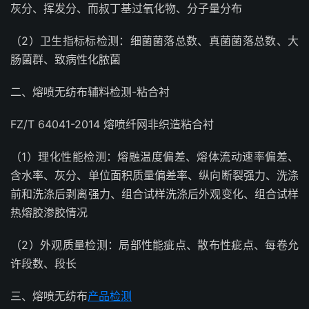
灰分、挥发分、而叔丁基过氧化物、分子量分布
（2）卫生指标标检测：细菌菌落总数、真菌菌落总数、大
肠菌群、致病性化脓菌
二、熔喷无纺布辅料检测-粘合衬
FZ/T 64041-2014 熔喷纤网非织造粘合衬
（1）理化性能检测：熔融温度偏差、熔体流动速率偏差、
含水率、灰分、单位面积质量偏差率、纵向断裂强力、洗涤
前和洗涤后剥离强力、组合试样洗涤后外观变化、组合试样
热熔胶渗胶情况
（2）外观质量检测：局部性能疵点、散布性疵点、每卷允
许段数、段长
三、熔喷无纺布
产品检测