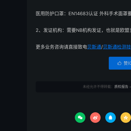
医用防护口罩：EN14683认证 外科手术面
2、发证机构：需要NB机构发证，也就是欧盟
更多业务咨询请直接致电
贝斯通
/
贝斯通检测技
赞(

未经允许不得转载：
质检报告



