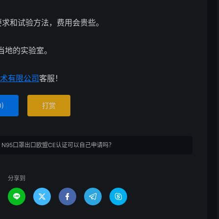
罩要求和试验方法，费用会贵些。
当地的实验室。
术有限公司
客服！
0
)
打赏
»
N95口罩出口欧盟CE认证可以自己申请吗？
分享到




