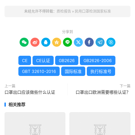
未经允许不得转载：
质检报告
»
民用口罩检测国家标准
分享到









CE
CE认证
GB2626
GB2626-2006
GBT 32610-2016
国际标准
执行标准号
上一篇
下一篇
口罩出口应该做些什么认证
口罩出口欧洲需要哪些认证？
相关推荐