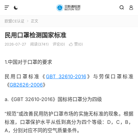




欧盟CE认证
正文

民用口罩检测国家标准
2026-07-27
阅读(3741)
评论(0)
赞(
0
)

1.中国对于口罩的要求
民用口罩标准《
GBT 32610-2016
》与劳保口罩标准
《
GB2626-2006
》
a.《GBT 32610-2016》国标将口罩分为四级
“规范”或改善民用防护口罩市场的实施无标准的现象。根据
标准，口罩保护水平从低到高分为四个等级：D，C，B，
A，分别对应不同的空气质量条件。