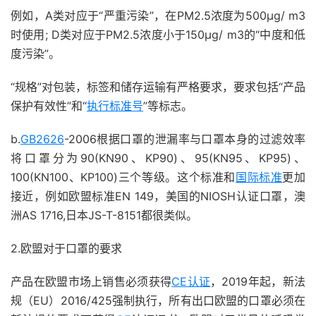
例如，A类对应于“严重污染”，在PM2.5浓度为500μg/ m3
时使用; D类对应于PM2.5浓度小于150μg/ m3的“中度和低
度污染”。
“规格”对包装，标签和储存运输有严格要求，要求包括“产品
保护有效性”和“
执行标准号
”等标志。
b.
GB2626
-2006根据口罩的泄漏率与口罩本身的过滤效率
将口罩分为90(KN90、KP90)、95(KN95、KP95)、
100(KN100、KP100)三个等级。这个标准和
国际标准
更加
接近，例如欧盟标准EN 149，美国的NIOSH认证口罩，澳
洲AS 1716,日本JS-T-8151都很类似。
2.欧盟对于口罩的要求
产品在欧盟市场上销售必须获得
CE认证
，2019年起，新法
规（EU）2016/425强制执行，所有出口欧盟的口罩必须在